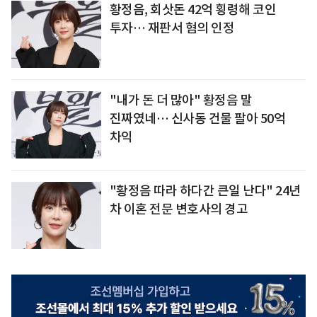
황정음, 회삿돈 42억 횡령해 코인
투자… 재판서 혐의 인정
"내가 돈 더 많아" 황정음 말
진짜였네… 신사동 건물 팔아 50억
차익
"황정음 따라 하다간 큰일 난다" 24년
차 이혼 전문 변호사의 경고