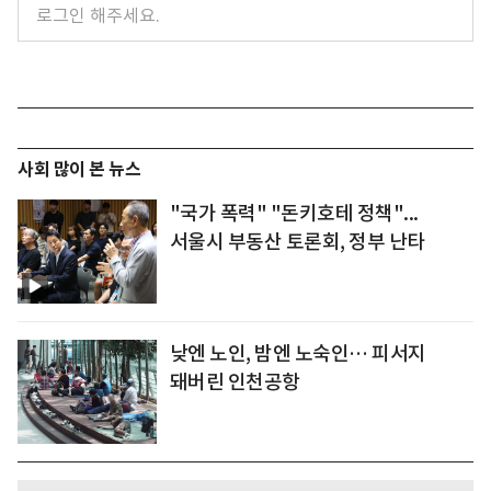
사회 많이 본 뉴스
"국가 폭력" "돈키호테 정책"...
서울시 부동산 토론회, 정부 난타
낮엔 노인, 밤엔 노숙인… 피서지
돼버린 인천공항