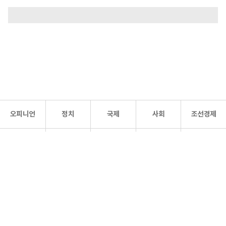
오피니언
정치
국제
사회
조선경제
문화·
조선
스포츠
건강
조선몰
연예
리더스
조선일보 공식 SNS
개인정보처리방침
사이트맵