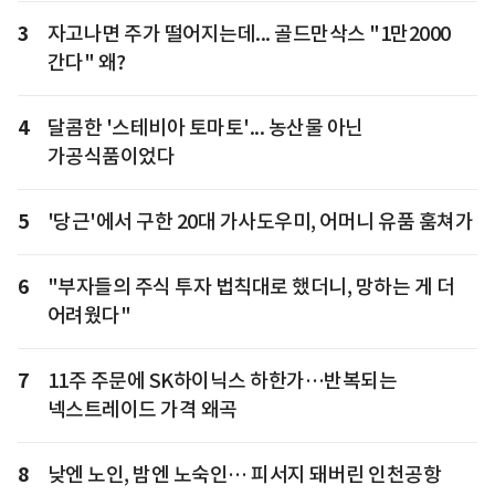
3
자고나면 주가 떨어지는데... 골드만삭스 "1만2000
간다" 왜?
4
달콤한 '스테비아 토마토'... 농산물 아닌
가공식품이었다
5
'당근'에서 구한 20대 가사도우미, 어머니 유품 훔쳐가
6
"부자들의 주식 투자 법칙대로 했더니, 망하는 게 더
어려웠다"
7
11주 주문에 SK하이닉스 하한가…반복되는
넥스트레이드 가격 왜곡
8
낮엔 노인, 밤엔 노숙인… 피서지 돼버린 인천공항