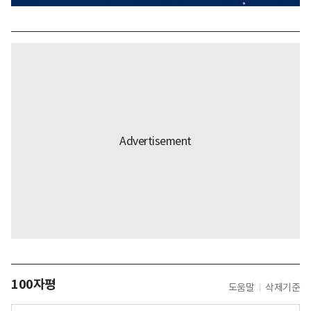
100자평
도움말
삭제기준