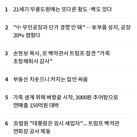
1
21세기 무릉도원에는 또다른 황도·백도 있다
2
"中 무인공장과 단가 경쟁 안 돼"… 車부품 성지, 공장
20% 멈췄다
3
손현보 목사, 美 백악관서 트럼프 접견 "가족
초청해줘서 감사"
4
부동산 치솟으니 커지는 집안 싸움
5
가족 생계 위해 벼랑끝 시작, 3000원 추어탕으로
연매출 150억원 대박
6
美법원 "대통령은 임시 세입자"... 트럼프 백악관
연회장 공사 제동