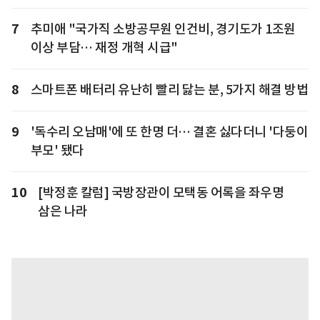
7
추미애 "국가직 소방공무원 인건비, 경기도가 1조원
이상 부담… 재정 개혁 시급"
8
스마트폰 배터리 유난히 빨리 닳는 분, 5가지 해결 방법
9
'독수리 오남매'에 또 한명 더… 결혼 싫다더니 '다둥이
부모' 됐다
10
[박정훈 칼럼] 국방장관이 모택동 어록을 좌우명
삼은 나라