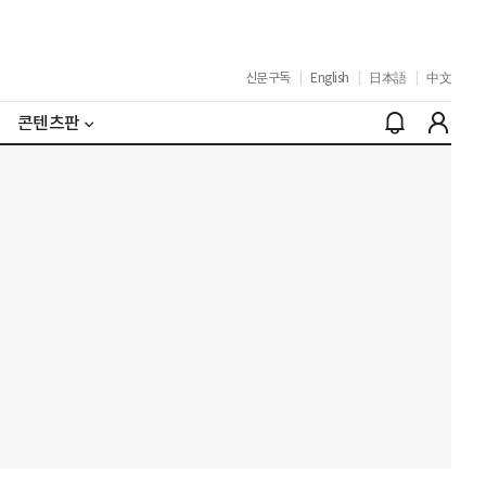
신문구독
|
English
|
日本語
|
中文
콘텐츠판