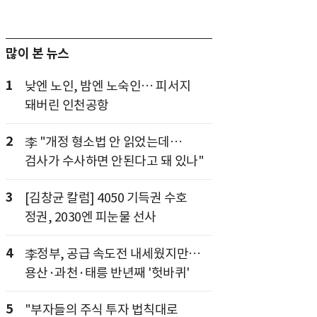
많이 본 뉴스
1
낮엔 노인, 밤엔 노숙인… 피서지
돼버린 인천공항
2
李 "개정 형소법 안 읽었는데…
검사가 수사하면 안된다고 돼 있나"
3
[김창균 칼럼] 4050 기득권 수호
정권, 2030엔 피눈물 선사
4
李정부, 공급 속도전 내세웠지만…
용산·과천·태릉 반년째 '헛바퀴'
5
"부자들의 주식 투자 법칙대로