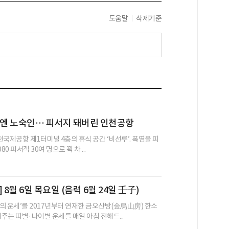
도움말
삭제기준
밤엔 노숙인… 피서지 돼버린 인천공항
인천국제공항 제1터미널 4층의 휴식 공간 ‘비선루’. 폭염을 피
80 피서객 30여 명으로 꽉 차 ...
 8월 6일 목요일 (음력 6월 24일 壬子)
의 운세’를 2017년부터 연재한 금오산방(金烏山房) 한소
어주는 띠별·나이별 운세를 매일 아침 전해드...