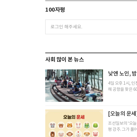
100자평
사회 많이 본 뉴스
낮엔 노인, 
4일 오후 1시, 
해 공항을 찾은 60
[오늘의 운세]
조선일보의 ‘오늘
평 강주. 그가 풀