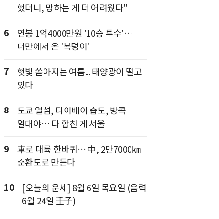
했더니, 망하는 게 더 어려웠다"
6
연봉 1억4000만원 '10승 투수'…
대만에서 온 '복덩이'
7
햇빛 쏟아지는 여름... 태양광이 떨고
있다
8
도쿄 열섬, 타이베이 습도, 방콕
열대야… 다 합친 게 서울
9
車로 대륙 한바퀴… 中, 2만7000㎞
순환도로 만든다
10
[오늘의 운세] 8월 6일 목요일 (음력
6월 24일 壬子)