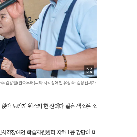
가수 김용필(왼쪽부터)씨와 시각장애인 유상숙·김상선씨가
 앉아 도라지 위스키 한 잔에다 짙은 색소폰 소
노원시각장애인 학습지원센터 지하 1층 강당에 미