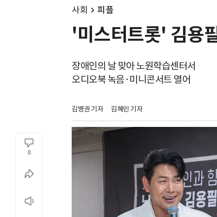
사회
피플
'미스터트롯' 김용
장애인의 날 맞아 노원학습센터서
오디오북 녹음·미니콘서트 열어
김병권 기자
김혜민 기자
0