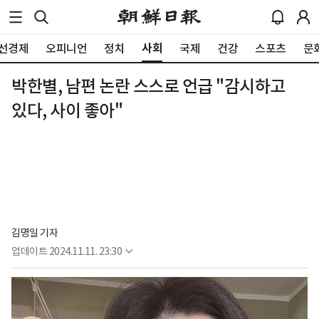
사회
선경제
오피니언
정치
국제
건강
스포츠
문
박한별, 남편 논란 스스로 언급 "감시하고
있다, 사이 좋아"
김명일 기자
업데이트
2024.11.11. 23:30