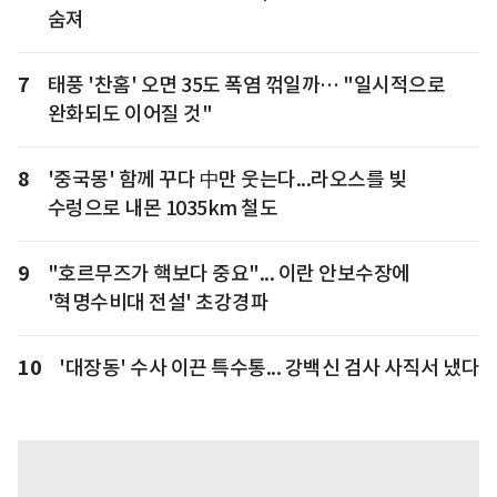
숨져
7
태풍 '찬홈' 오면 35도 폭염 꺾일까… "일시적으로
완화되도 이어질 것"
8
'중국몽' 함께 꾸다 中만 웃는다...라오스를 빚
수렁으로 내몬 1035km 철도
9
"호르무즈가 핵보다 중요"... 이란 안보수장에
'혁명수비대 전설' 초강경파
10
'대장동' 수사 이끈 특수통... 강백신 검사 사직서 냈다