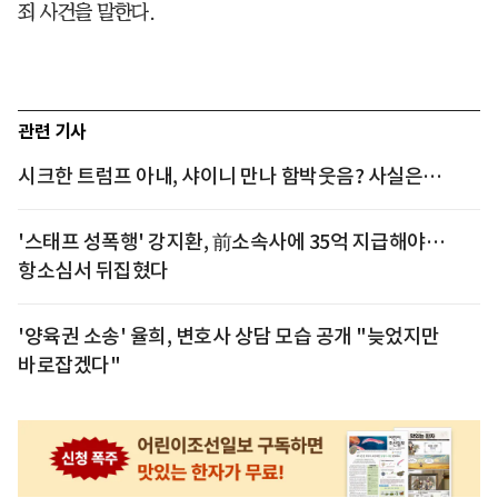
죄 사건을 말한다.
관련 기사
시크한 트럼프 아내, 샤이니 만나 함박웃음? 사실은…
'스태프 성폭행' 강지환, 前소속사에 35억 지급해야…
항소심서 뒤집혔다
'양육권 소송' 율희, 변호사 상담 모습 공개 "늦었지만
바로잡겠다"