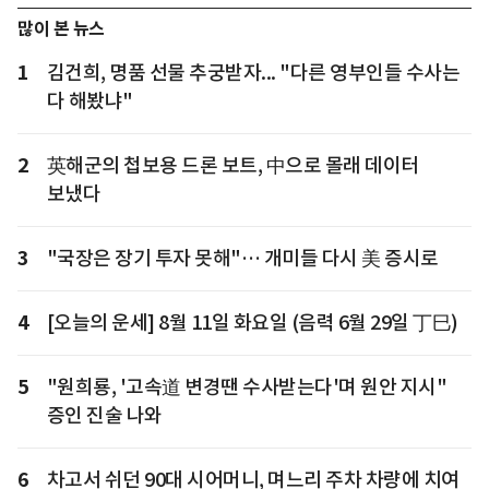
많이 본 뉴스
1
김건희, 명품 선물 추궁받자... "다른 영부인들 수사는
다 해봤냐"
2
英해군의 첩보용 드론 보트, 中으로 몰래 데이터
보냈다
3
"국장은 장기 투자 못해"… 개미들 다시 美 증시로
4
[오늘의 운세] 8월 11일 화요일 (음력 6월 29일 丁巳)
5
"원희룡, '고속道 변경땐 수사받는다'며 원안 지시"
증인 진술 나와
6
차고서 쉬던 90대 시어머니, 며느리 주차 차량에 치여