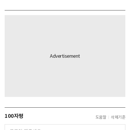
100자평
도움말
삭제기준