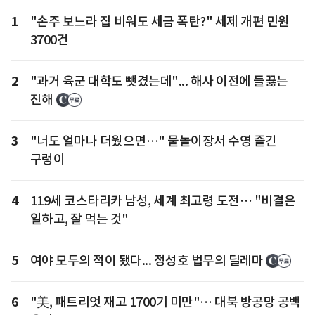
1
"손주 보느라 집 비워도 세금 폭탄?" 세제 개편 민원
3700건
2
"과거 육군 대학도 뺏겼는데"... 해사 이전에 들끓는
진해
3
"너도 얼마나 더웠으면…" 물놀이장서 수영 즐긴
구렁이
4
119세 코스타리카 남성, 세계 최고령 도전… "비결은
일하고, 잘 먹는 것"
5
여야 모두의 적이 됐다... 정성호 법무의 딜레마
6
"美, 패트리엇 재고 1700기 미만"… 대북 방공망 공백