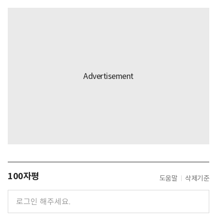
100자평
도움말
삭제기준