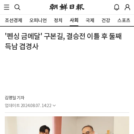
사회
조선경제
오피니언
정치
국제
건강
스포츠
'펜싱 금메달' 구본길, 결승전 이틀 후 둘째
득남 겹경사
김명일 기자
업데이트
2024.08.07. 14:22