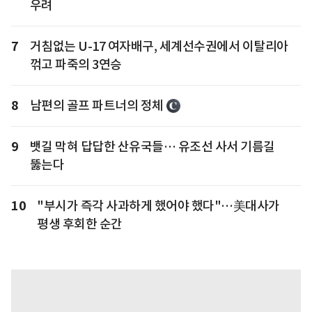
우려
7
거침없는 U-17 여자배구, 세계선수권에서 이탈리아
꺾고 파죽의 3연승
8
남편의 골프 파트너의 정체
9
뱃길 막혀 답답한 산유국들… 유조선 사서 기름길
뚫는다
10
"부시가 즉각 사과하게 했어야 했다"…美대사가
평생 후회한 순간