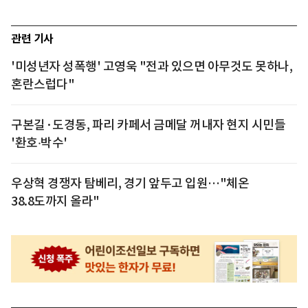
관련 기사
'미성년자 성폭행' 고영욱 "전과 있으면 아무것도 못하나,
혼란스럽다"
구본길·도경동, 파리 카페서 금메달 꺼내자 현지 시민들
'환호‧박수'
우상혁 경쟁자 탐베리, 경기 앞두고 입원…"체온
38.8도까지 올라"