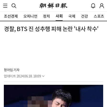
사회
조선경제
오피니언
정치
국제
건강
스포츠
경찰, BTS 진 성추행 피해 논란 '내사 착수'
정아임 기자
업데이트
2024.06.18. 18:09