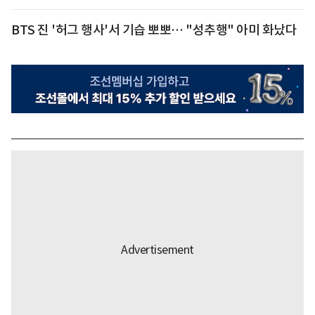
BTS 진 '허그 행사'서 기습 뽀뽀… "성추행" 아미 화났다