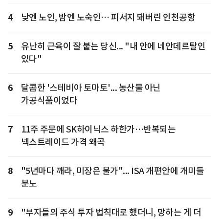
4
낮엔 노인, 밤엔 노숙인… 피서지 돼버린 인천공항
5
유난히 근육이 잘 붙는 당신... "내 안에 네안데르탈인
있다"
6
달콤한 '스테비아 토마토'... 농산물 아닌
가공식품이었다
7
11주 주문에 SK하이닉스 하한가…반복되는
넥스트레이드 가격 왜곡
8
"5년마다 깨라, 미장은 불가"... ISA 개편안에 개미들
분노
9
"부자들의 주식 투자 법칙대로 했더니, 망하는 게 더