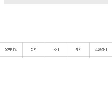
오피니언
정치
국제
사회
조선경제
문화·
조선
스포츠
건강
조선몰
연예
리더스
조선일보 공식 SNS
개인정보처리방침
사이트맵