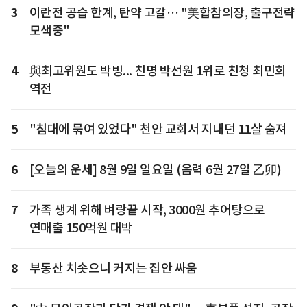
3
이란전 공습 한계, 탄약 고갈… "美합참의장, 출구전략
모색중"
4
與최고위원도 박빙... 친명 박선원 1위로 친청 최민희
역전
5
"침대에 묶여 있었다" 천안 교회서 지내던 11살 숨져
6
[오늘의 운세] 8월 9일 일요일 (음력 6월 27일 乙卯)
7
가족 생계 위해 벼랑끝 시작, 3000원 추어탕으로
연매출 150억원 대박
8
부동산 치솟으니 커지는 집안 싸움