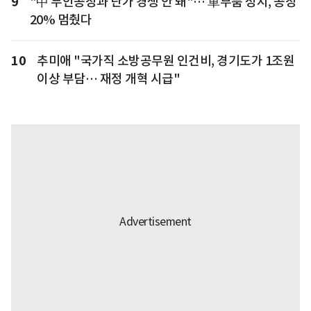
9
"中 무인공장과 단가 경쟁 안 돼"… 車부품 성지, 공장
20% 멈췄다
10
추미애 "국가직 소방공무원 인건비, 경기도가 1조원
이상 부담… 재정 개혁 시급"