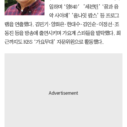
일하며 ‘영840′ ’세븐틴’ ‘꿈과 음
악 사이에’ ’올나잇 팝스’ 등 프로그
램을 연출했다. 김민기·양희은·한대수·김인순·이정선·조
동진 등을 방송에 출연시키며 가요계 스타들을 발탁했다. 최
근까지도 KBS ‘가요무대’ 자문위원으로 활동했다.