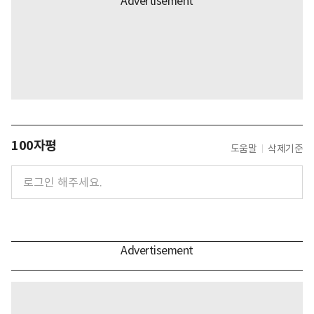
100자평
도움말
삭제기준