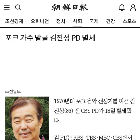
사회
조선경제
오피니언
정치
국제
건강
스포츠
포크 가수 발굴 김진성 PD 별세
조선일보
1970년대 포크 음악 전성기를 이끈 김
진성(86) 전 CBS PD가 18일 별세했
다.
김 PD는 KBS·TBS·MBC·CBS에서