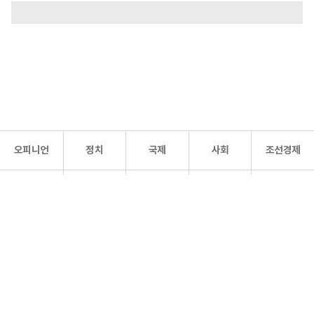
오피니언
정치
국제
사회
조선경제
문화·
조선
스포츠
건강
조선몰
연예
리더스
조선일보 공식 SNS
개인정보처리방침
사이트맵