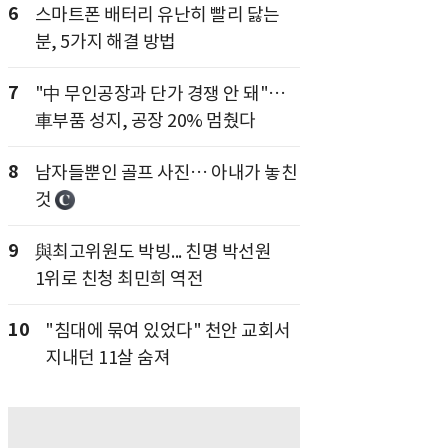
6
스마트폰 배터리 유난히 빨리 닳는
분, 5가지 해결 방법
7
"中 무인공장과 단가 경쟁 안 돼"…
車부품 성지, 공장 20% 멈췄다
8
남자들뿐인 골프 사진… 아내가 놓친
것
9
與최고위원도 박빙... 친명 박선원
1위로 친청 최민희 역전
10
"침대에 묶여 있었다" 천안 교회서
지내던 11살 숨져