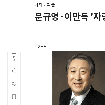
사회
피플
문규영·이만득 '자
조선일보
0