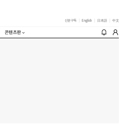
신문구독
|
English
|
日本語
|
中文
콘텐츠판