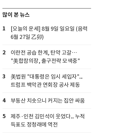
많이 본 뉴스
1
[오늘의 운세] 8월 9일 일요일 (음력
6월 27일 乙卯)
2
이란전 공습 한계, 탄약 고갈…
"美합참의장, 출구전략 모색중"
3
美법원 "대통령은 임시 세입자"...
트럼프 백악관 연회장 공사 제동
4
부동산 치솟으니 커지는 집안 싸움
5
제주·인천 김민석이 웃었다... 누적
득표도 정청래에 역전