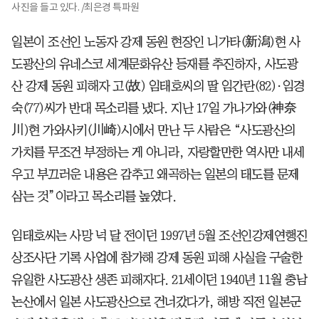
사진을 들고 있다. /최은경 특파원
일본이 조선인 노동자 강제 동원 현장인 니가타(新潟)현 사
도광산의 유네스코 세계문화유산 등재를 추진하자, 사도광
산 강제 동원 피해자 고(故) 임태호씨의 딸 임간란(82)·임경
숙(77)씨가 반대 목소리를 냈다. 지난 17일 가나가와(神奈
川)현 가와사키(川崎)시에서 만난 두 사람은 “사도광산의
가치를 무조건 부정하는 게 아니라, 자랑할만한 역사만 내세
우고 부끄러운 내용은 감추고 왜곡하는 일본의 태도를 문제
삼는 것”이라고 목소리를 높였다.
임태호씨는 사망 넉 달 전이던 1997년 5월 조선인강제연행진
상조사단 기록 사업에 참가해 강제 동원 피해 사실을 구술한
유일한 사도광산 생존 피해자다. 21세이던 1940년 11월 충남
논산에서 일본 사도광산으로 건너갔다가, 해방 직전 일본군