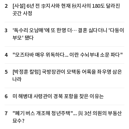
2
[사설] 6년 전 李지사와 현재 秋지사의 180도 달라진
곳간 사정
3
'독수리 오남매'에 또 한명 더… 결혼 싫다더니 '다둥이
부모' 됐다
4
"모즈타바 매우 위독하다... 이란 수뇌부내 소문 파다"
5
[박정훈 칼럼] 국방장관이 모택동 어록을 좌우명 삼은
나라
6
미 해병대 사령관이 경북 포항을 찾은 이유는
7
"폐기 버스 개조해 청년주택"... 與 3선 의원의 부동산
묘수?