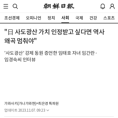
사회
조선경제
오피니언
정치
국제
건강
스포츠
"日 사도광산 가치 인정받고 싶다면 역사
왜곡 멈춰야"
'사도광산' 강제 동원 증언한 임태호 자녀 임간란·
임경숙씨 인터뷰
가와사키(가나가와현)=최은경 특파원
업데이트
2023.11.07. 09:23