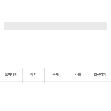
오피니언
정치
국제
사회
조선경제
문화·
조선
스포츠
건강
조선몰
연예
리더스
조선일보 공식 SNS