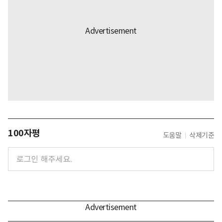
100자평
도움말
삭제기준