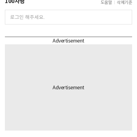
100자평
도움말
삭제기준