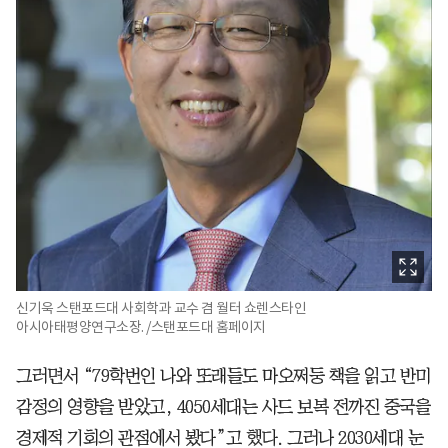
신기욱 스탠포드대 사회학과 교수 겸 월터 쇼렌스타인
아시아태평양연구소장. /스탠포드대 홈페이지
그러면서 “79학번인 나와 또래들도 마오쩌둥 책을 읽고 반미
감정의 영향을 받았고, 4050세대는 사드 보복 전까진 중국을
경제적 기회의 관점에서 봤다”고 했다. 그러나 2030세대 눈