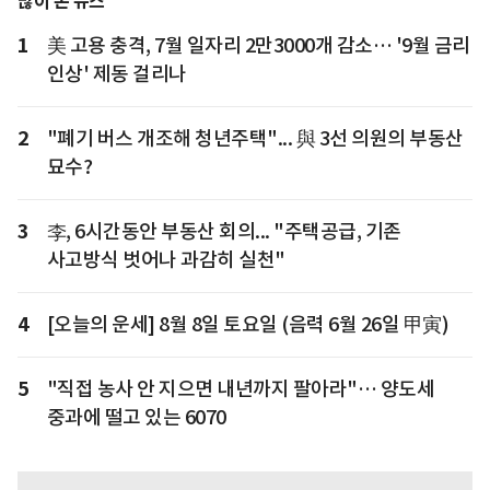
많이 본 뉴스
1
美 고용 충격, 7월 일자리 2만3000개 감소… '9월 금리
인상' 제동 걸리나
2
"폐기 버스 개조해 청년주택"... 與 3선 의원의 부동산
묘수?
3
李, 6시간동안 부동산 회의... "주택공급, 기존
사고방식 벗어나 과감히 실천"
4
[오늘의 운세] 8월 8일 토요일 (음력 6월 26일 甲寅)
5
"직접 농사 안 지으면 내년까지 팔아라"… 양도세
중과에 떨고 있는 6070