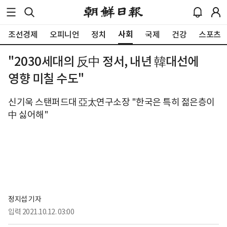
사회
조선경제
오피니언
정치
국제
건강
스포츠
"2030세대의 反中 정서, 내년 韓대선에
영향 미칠 수도"
신기욱 스탠퍼드대 亞太연구소장 "한국은 특히 젊은층이
中 싫어해"
정지섭 기자
입력
2021.10.12. 03:00