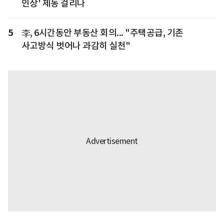
인상' 제동 걸리나
5
李, 6시간동안 부동산 회의... "주택공급, 기존
사고방식 벗어나 과감히 실천"