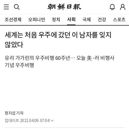
사회
조선경제
오피니언
정치
국제
건강
스포츠
세계는 처음 우주에 갔던 이 남자를 잊지
않았다
유리 가가린의 우주비행 60주년… 오늘 美·러 비행사
기념 우주비행
정지섭 기자
업데이트
2021.04.09. 07:04