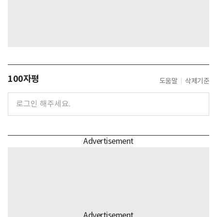
100자평
도움말
삭제기준