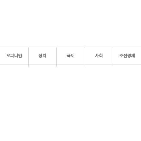
오피니언
정치
국제
사회
조선경제
문화·
조선
스포츠
건강
조선몰
연예
리더스
조선일보 공식 SNS
개인정보처리방침
사이트맵
Copyright 조선일보 All rights reserved. 무단 전재 및 재배포 금지.