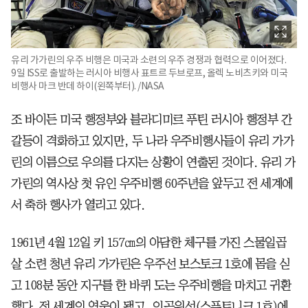
유리 가가린의 우주 비행은 미국과 소련의 우주 경쟁과 협력으로 이어졌다.
9일 ISS로 출발하는 러시아 비행사 표트르 두브로프, 올렉 노비츠키와 미국
비행사 마크 반데 하이(왼쪽부터). /NASA
조 바이든 미국 행정부와 블라디미르 푸틴 러시아 행정부 간
갈등이 격화하고 있지만, 두 나라 우주비행사들이 유리 가가
린의 이름으로 우의를 다지는 상황이 연출된 것이다. 유리 가
가린의 역사상 첫 유인 우주비행 60주년을 앞두고 전 세계에
서 축하 행사가 열리고 있다.
1961년 4월 12일 키 157㎝의 아담한 체구를 가진 스물일곱
살 소련 청년 유리 가가린은 우주선 보스토크 1호에 몸을 싣
고 108분 동안 지구를 한 바퀴 도는 우주비행을 마치고 귀환
했다. 전 세계의 영웅이 됐고, 인공위성(스푸트니크 1호)에