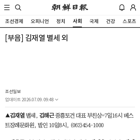
사회
조선경제
오피니언
정치
국제
건강
스포츠
[부음] 김재열 별세 외
조선일보
업데이트
2026.07.09. 09:48
▲김재열
별세,
김해근
중흥토건 대표
부친상=7일16시 베스
트장례문화원, 발인 10일8시, (062)454-1000