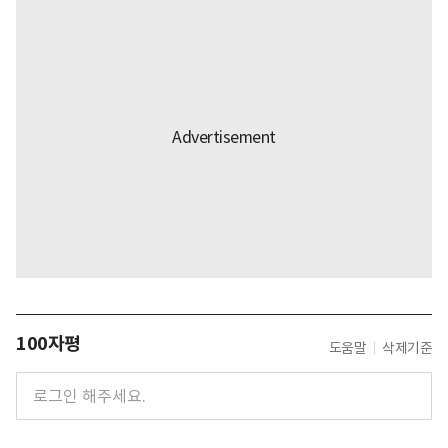
100자평
도움말
삭제기준