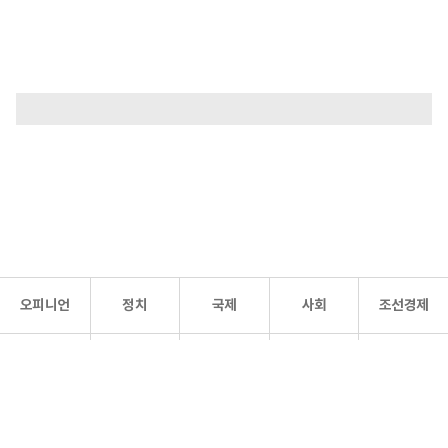
오피니언
정치
국제
사회
조선경제
문화·
조선
스포츠
건강
조선몰
연예
리더스
조선일보 공식 SNS