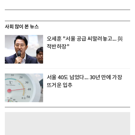
사회 많이 본 뉴스
오세훈 "서울 공급 씨말려놓고... 與
적반하장"
서울 40도 넘었다... 30년 만에 가장
뜨거운 입추