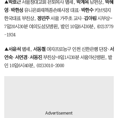
▲박호근
서울창대교회 은퇴목사 별세,
박계옥
남편상,
박혜
영
·
박한성
유니온화재특종손해사정 대표·
박한수
키브릿지
한국대표 부친상,
정민주
서울 가주초 교사·
김아림
시부상=
7일20시30분 여의도성모병원, 발인 10일6시30분, (02)3779
-1924
▲서윤석
별세,
서동철
여자프로농구 인천 신한은행 단장·
서
연숙
·
서연경
·
서동진
부친상=8일1시30분 서울아산병원, 발
인 10일6시40분, (02)3010-2000