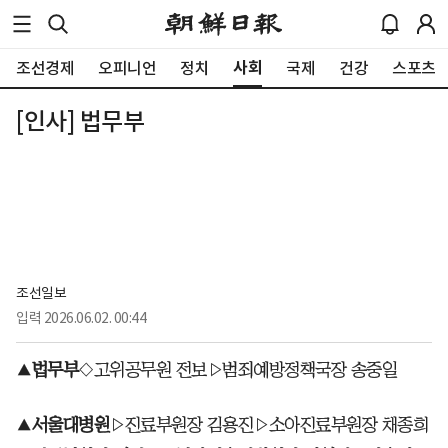
사회
조선경제
오피니언
정치
국제
건강
스포츠
[인사] 법무부
조선일보
입력
2026.06.02. 00:44
▲
법무부
◇고위공무원 전보▷범죄예방정책국장 송중일
▲
서울대병원
▷진료부원장 김용진▷소아진료부원장 채종희