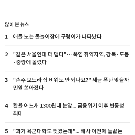
많이 본 뉴스
1
애들 노는 물놀이장에 구렁이가 나타났다
2
"같은 서울인데 더 덥다"… 폭염 취약지역, 강북·도봉
·중랑에 몰렸다
3
"손주 보느라 집 비워도 안 되나요?" 세금 폭탄 맞을까
민원 쏟아졌다
4
환율 어느새 1300원대 눈앞... 금융위기 이후 변동성
최대
5
"과거 육군대학도 뺏겼는데"... 해사 이전에 들끓는