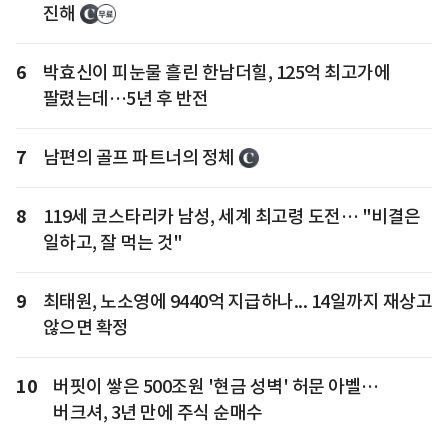
진해
6
박효신이 피눈물 흘린 한남더힐, 125억 최고가에
팔렸는데…5년 후 반전
7
남편의 골프 파트너의 정체
8
119세 코스타리카 남성, 세계 최고령 도전… "비결은
일하고, 잘 먹는 것"
9
최태원, 노소영에 9440억 지급하나... 14일까지 재상고
않으면 확정
10
버핏이 쌓은 500조원 '현금 성벽' 허문 아벨…
버크셔, 3년 만에 주식 순매수