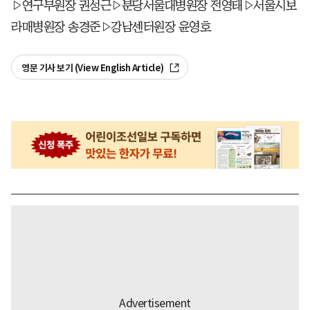
▷연구부원장 권성근▷분당서울대병원장 전영태▷서울시보
라매병원장 송경준▷강남센터원장 윤영호
영문 기사 보기 (View English Article)