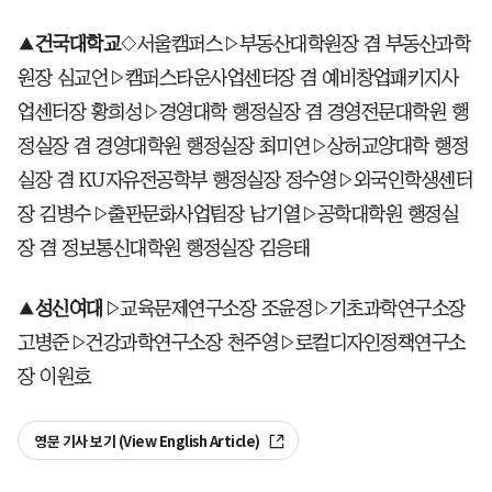
▲
건국대학교
◇서울캠퍼스▷부동산대학원장 겸 부동산과학
원장 심교언▷캠퍼스타운사업센터장 겸 예비창업패키지사
업센터장 황희성▷경영대학 행정실장 겸 경영전문대학원 행
정실장 겸 경영대학원 행정실장 최미연▷상허교양대학 행정
실장 겸 KU자유전공학부 행정실장 정수영▷외국인학생센터
장 김병수▷출판문화사업팀장 남기열▷공학대학원 행정실
장 겸 정보통신대학원 행정실장 김응태
▲
성신여대
▷교육문제연구소장 조윤정▷기초과학연구소장
고병준▷건강과학연구소장 천주영▷로컬디자인정책연구소
장 이원호
영문 기사 보기 (View English Article)