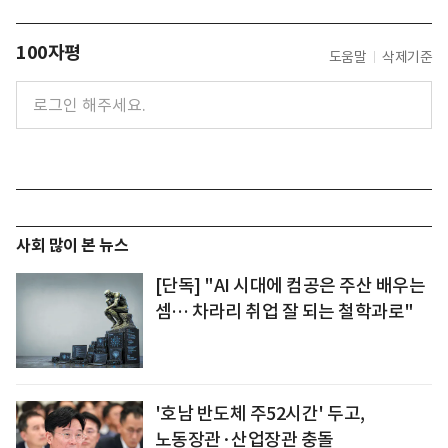
100자평
도움말
삭제기준
사회 많이 본 뉴스
[단독] "AI 시대에 컴공은 주산 배우는
셈… 차라리 취업 잘 되는 철학과로"
'호남 반도체 주52시간' 두고,
노동장관·산업장관 충돌