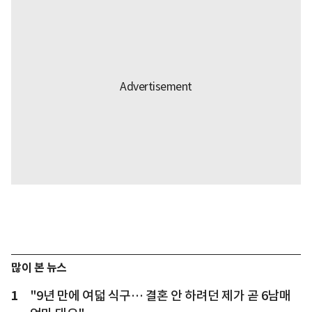
많이 본 뉴스
1
"9년 만에 여덟 식구… 결혼 안 하려던 제가 곧 6남매