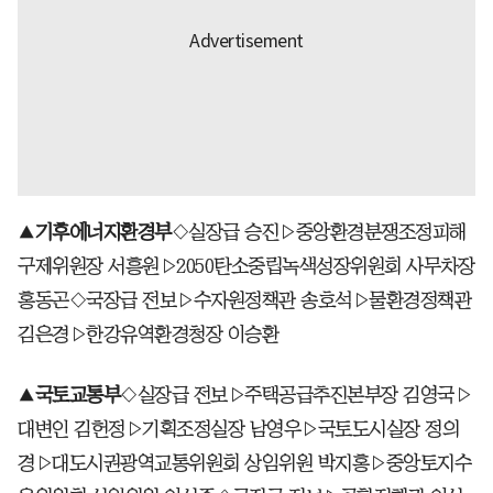
▲
기후에너지환경부
◇실장급 승진▷중앙환경분쟁조정피해
구제위원장 서흥원▷2050탄소중립녹색성장위원회 사무차장
홍동곤◇국장급 전보▷수자원정책관 송호석▷물환경정책관
김은경▷한강유역환경청장 이승환
▲
국토교통부
◇실장급 전보▷주택공급추진본부장 김영국▷
대변인 김헌정▷기획조정실장 남영우▷국토도시실장 정의
경▷대도시권광역교통위원회 상임위원 박지홍▷중앙토지수