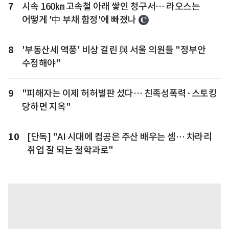
7
시속 160㎞ 고속철 아래 쌓인 청구서… 라오스는
어떻게 '中 부채 함정'에 빠졌나
8
'부동산세 역풍' 비상 걸린 與 서울 의원들 "정부안
수정해야"
9
"피해자는 이제 허허벌판 섰다… 친족성폭력·스토킹
당하면 지옥"
10
[단독] "AI 시대에 컴공은 주산 배우는 셈… 차라리
취업 잘 되는 철학과로"