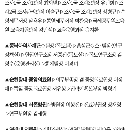
조사1국 조사1과장 최재명▷조사1국 조사3과장 유민희▷조
사2국 조사관리과장 이승규▷조사2국 조사1과장 성병규▷수
영세무서장 남용우▷통영세무서장 박찬웅▷국세공무원교육
원 교육지원과장 강민성▷교육운영과장 윤지환
▲
동북아역사재단
◇실장<독도실>▷홍성근◇소·팀장<연구
정책실>▷한일연구소장 서종진<독도실>▷독도연구소장 김
영수<운영관리실>▷회계팀장 이경미
▲
순천향대 중앙의료원
▷의무부총장 겸 중앙의료원장 이정
재▷특임 중앙의료원장 서유성▷전략기획본부장 박형기
▲
순천향대 서울병원
▷병원장 이성진▷진료부원장 장재영
▷연구부원장 김태형
▲
연세대 의료원
◇기획조정실▷경영분석팀장 권오웅▷전략