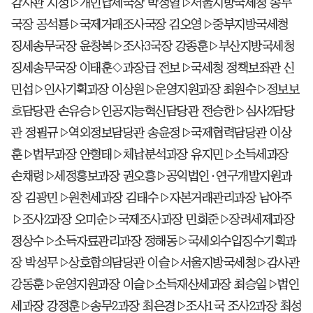
감사관 지성▷개인납세국장 박정열▷서울지방국세청 송무
국장 공석룡▷국제거래조사국장 김오영▷중부지방국세청
징세송무국장 윤창복▷조사3국장 강종훈▷부산지방국세청
징세송무국장 이태훈◇과장급 전보▷국세청 정책보좌관 신
민섭▷인사기획과장 이상원▷운영지원과장 최원수▷정보보
호담당관 손유승▷인공지능혁신담당관 전승한▷심사2담당
관 정필규▷역외정보담당관 송윤정▷국제협력담당관 이상
훈▷법무과장 안형태▷체납분석과장 유지민▷소득세과장
손채령▷세정홍보과장 권오흥▷공익법인·연구개발지원과
장 김광민▷원천세과장 김태수▷자본거래관리과장 남아주
▷조사2과장 오미순▷국제조사과장 민회준▷장려세제과장
정상수▷소득자료관리과장 정해동▷국세외수입징수기획과
장 박성무▷상호합의담당관 이슬▷서울지방국세청▷감사관
강동훈▷운영지원과장 이슬▷소득재산세과장 최승일▷법인
세과장 강정훈▷송무2과장 최은경▷조사1국 조사2과장 최성