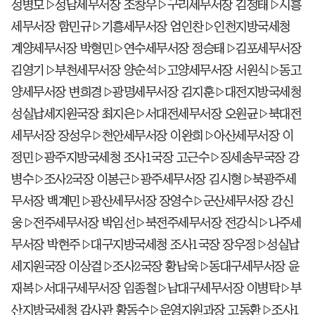
성병모▷성남세무서장 조창우▷구리세무서장 김정태▷시흥
세무서장 함민규▷기흥세무서장 엄인찬▷인천지방국세청
계양세무서장 박형민▷연수세무서장 정승태▷김포세무서장
김영기▷부천세무서장 양순석▷고양세무서장 서원식▷동고
양세무서장 변희경▷광명세무서장 김지훈▷대전지방국세청
성실납세지원국장 최지은▷서대전세무서장 오원균▷북대전
세무서장 장성우▷천안세무서장 이완희▷아산세무서장 이
정민▷광주지방국세청 조사1국장 고근수▷징세송무국장 강
병수▷조사2국장 이봉근▷광주세무서장 김시형▷북광주세
무서장 백계민▷광산세무서장 장영수▷군산세무서장 강신
웅▷전주세무서장 박임선▷북전주세무서장 전강식▷나주세
무서장 박현주▷대구지방국세청 조사1국장 장우정▷성실납
세지원국장 이상걸▷조사2국장 황남욱▷동대구세무서장 윤
재복▷서대구세무서장 임종철▷남대구세무서장 이병탁▷부
산지방국세청 감사관 황동수▷운영지원과장 고동환▷조사1