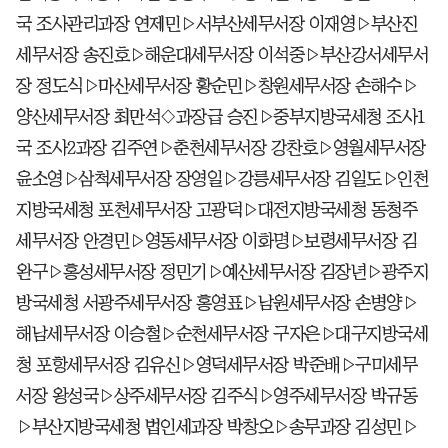
국 조사관리과장 연제민▷서부산세무서장 이재영▷부산진
세무서장 송진호▷해운대세무서장 이석중▷부산강서세무서
장 정도식▷마산세무서장 황순민▷창원세무서장 손해수▷
양산세무서장 최만석◇과장급 승진▷중부지방국세청 조사1
국 조사2과장 김주연▷춘천세무서장 강찬호▷영월세무서장
윤소영▷삼척세무서장 장영일▷강릉세무서장 김일도▷인천
지방국세청 포천세무서장 고광덕▷대전지방국세청 동청주
세무서장 안경민▷영동세무서장 이화명▷보령세무서장 김
완구▷홍성세무서장 정민기▷예산세무서장 김장년▷광주지
방국세청 서광주세무서장 홍영표▷남원세무서장 손병양▷
해남세무서장 이승철▷순천세무서장 구자은▷대구지방국세
청 포항세무서장 김유신▷영덕세무서장 박준배▷구미세무
서장 왕성국▷상주세무서장 김주식▷영주세무서장 박규동
▷부산지방국세청 법인세과장 박창오▷송무과장 김성민▷