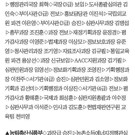
▷행정관리국장 최혁◇국장(3급) 보임▷도서총괄심의관 김
인숙◇부이사관(3급) 전보▷홍보담당관 이진석▷국립외교
원 파견 이은영◇부이사관(3급) 승진▷심판사무과장 김병섭
▷총무과장 조진훈◇과장 전보▷재정기획과장 윤정경▷평
가감사과장 이영준▷법제과장 이상모▷정보보호과장 유준
영▷청사관리과장 조기영▷자료조사과장 김규필▷통일교육
원 파견 용상선◇과장 신규보임▷AACC지원과장 김기필▷
심판민원과장 임영선▷정보화기획과장 조영진▷기획행정과
장 이찬주◇서기관(4급) 승진▷심판민원과 김소영▷정보화
기획과 김선미▷기획행정과 이상진◇서기관(4급) 전보▷평
가감사과 황해훈▷국제과 최성훈▷심판지원총괄과 이수정
▷심판사무과 이석준▷인사과 김도훈▷헌법재판연구원 교
육팀 천미영
▲
농림축산식품부
◇과장급 승진▷농촌소득에너지정책관실