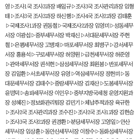
영▷조사1국 조사3과장 배일규▷조사3국 조사관리과장 임형
태▷조사3국 조사3과장 하신행▷조사4국 조사2과장 김태훈
▷국제조사1과장 권동철▷국제조사2과장 임영미▷성동세무
서장 이광섭▷중부세무서장 박재신▷서대문세무서장 주현
철▷은평세무서장 고병재▷마포세무서장 최병구▷강서세무
서장 홍용석▷구로세무서장 허양원▷금천세무서장 허준영
▷관악세무서장 권석현▷삼성세무서장 최원봉▷반포세무서
장 김일환▷서초세무서장 유영▷역삼세무서장 정헌미▷동
대문세무서장 김태수▷중랑세무서장 김재산▷도봉세무서장
윤명덕▷송파세무서장 이인우▷중부지방국세청 운영지원과
장 성혜진▷정보화관리팀장 김민기▷체납추적과장 육규한
▷조사2국 조사관리과장 조수진▷조사2국 조사1과장 김현승
▷조사3국 조사2과장 권경환▷분당세무서장 고영일▷안산
세무서장 임상훈▷동안산세무서장 이창수▷동화성세무서장