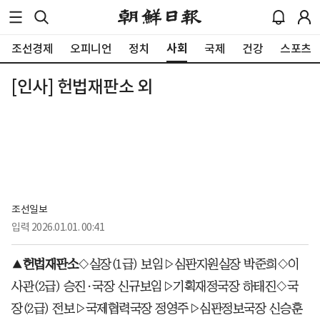
사회
조선경제
오피니언
정치
국제
건강
스포츠
[인사] 헌법재판소 외
조선일보
입력
2026.01.01. 00:41
▲
헌법재판소
◇실장(1급) 보임▷심판지원실장 박준희◇이
사관(2급) 승진·국장 신규보임▷기획재정국장 하태진◇국
장(2급) 전보▷국제협력국장 정영주▷심판정보국장 신승훈