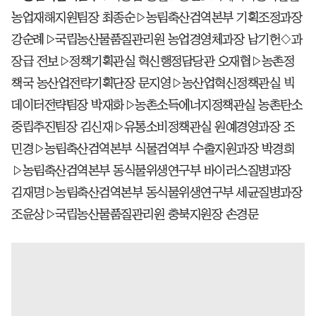
농업재해지원팀장 최종순▷농림축산검역본부 기획조정과장
강순례▷국립농산물품질관리원 농업경영체과장 남기헌◇과
장급 전보▷정책기획관실 혁신행정담당관 오재협▷농촌정
책국 농산업전략기획단장 문지영▷농산업혁신정책관실 빅
데이터전략팀장 박재화▷농촌소득에너지정책관실 농촌탄소
중립추진팀장 김신재▷유통소비정책관실 원예경영과장 조
민경▷농림축산검역본부 식물검역부 수출지원과장 박경희
▷농림축산검역본부 동식물위생연구부 바이러스질병과장
김재명▷농림축산검역본부 동식물위생연구부 세균질병과장
조윤상▷국립농산물품질관리원 충북지원장 손경문