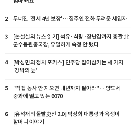
엄마 돼요"
2
무너진 '전세 4년 보장'… 집주인 전화 두려운 세입자
3
[논설실의 뉴스 읽기] 석유·식량·장난감까지 총괄 北
군수동원총국장, 유일하게 숙청 안 됐다
4
[박성민의 정치 포커스] 민주당 집어삼키는 세 가지
'강박의 늪'
5
"직접 농사 안 지으면 내년까지 팔아라"… 양도세
중과에 떨고 있는 6070
6
[유석재의 돌발史전 2.0] 박정희 대통령과 욕쟁이
할머니 이야기