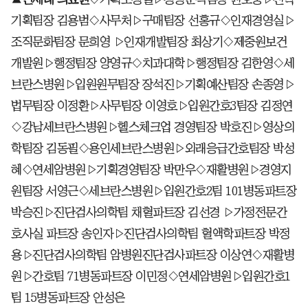
기획팀장 김용범◇사무처▷구매팀장 선홍규◇인재경영실▷
조직문화팀장 문희영 ▷인재개발팀장 최상기◇제중원보건
개발원▷행정팀장 양영규◇치과대학▷행정팀장 김한영◇세
브란스병원▷입원원무팀장 장석진▷기획예산팀장 손종영▷
법무팀장 이정환▷사무팀장 이영호▷입원간호3팀장 김정연
◇강남세브란스병원▷헬스체크업 경영팀장 박호진▷영상의
학팀장 김동필◇용인세브란스병원▷외래응급간호팀장 박성
혜◇연세암병원▷기획경영팀장 박만우◇재활병원▷경영지
원팀장 서영근◇세브란스병원▷입원간호2팀 101병동파트장
박승진▷진단검사의학팀 채혈파트장 김선경 ▷가정전문간
호사실 파트장 송인자▷진단검사의학팀 혈액학파트장 박정
용▷진단검사의학팀 암병원진단검사파트장 이상연◇재활병
원▷간호팀 71병동파트장 이민정◇연세암병원▷입원간호1
팀 15병동파트장 안성은