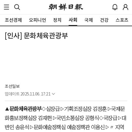
사회
조선경제
오피니언
정치
국제
건강
스포츠
[인사] 문화체육관광부
조선일보
업데이트
2025.11.06. 17:21
▲
문화체육관광부
◇실장급▷기획조정실장 김정훈▷국제문
화홍보정책실장 김재현▷국민소통실장 공형식◇국장급▷대
변인 송윤석▷문화예술정책실 예술정책관 이용신▷〃 지역