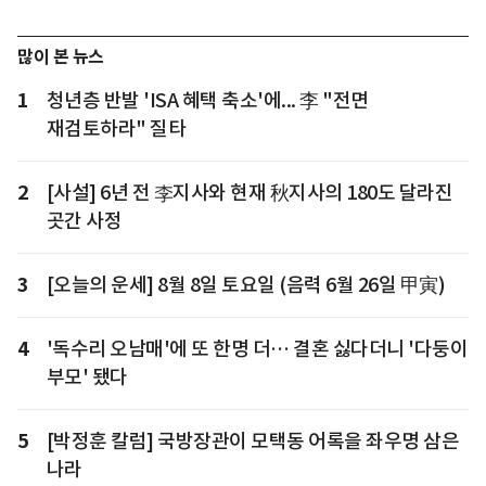
많이 본 뉴스
1
청년층 반발 'ISA 혜택 축소'에... 李 "전면
재검토하라" 질타
2
[사설] 6년 전 李지사와 현재 秋지사의 180도 달라진
곳간 사정
3
[오늘의 운세] 8월 8일 토요일 (음력 6월 26일 甲寅)
4
'독수리 오남매'에 또 한명 더… 결혼 싫다더니 '다둥이
부모' 됐다
5
[박정훈 칼럼] 국방장관이 모택동 어록을 좌우명 삼은
나라