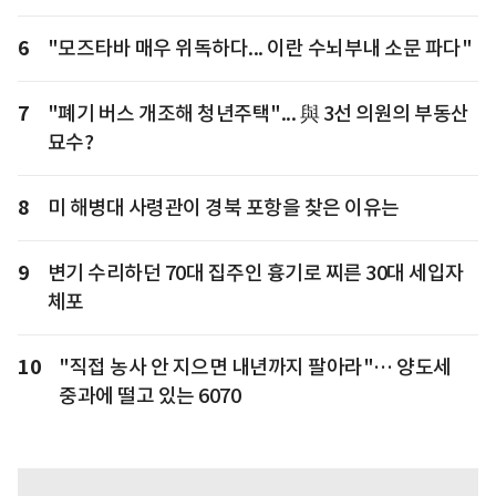
6
"모즈타바 매우 위독하다... 이란 수뇌부내 소문 파다"
7
"폐기 버스 개조해 청년주택"... 與 3선 의원의 부동산
묘수?
8
미 해병대 사령관이 경북 포항을 찾은 이유는
9
변기 수리하던 70대 집주인 흉기로 찌른 30대 세입자
체포
10
"직접 농사 안 지으면 내년까지 팔아라"… 양도세
중과에 떨고 있는 6070