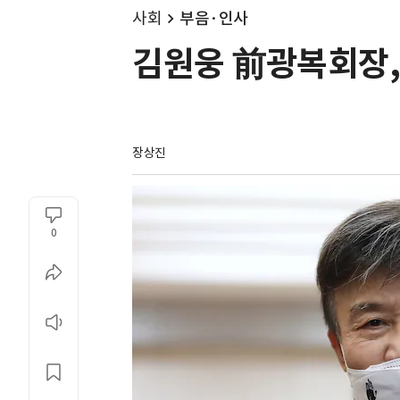
사회
부음·인사
김원웅 前광복회장, 
장상진
0