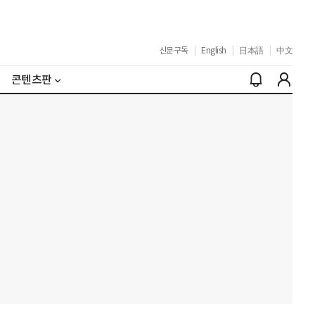
신문구독
|
English
|
日本語
|
中文
콘텐츠판