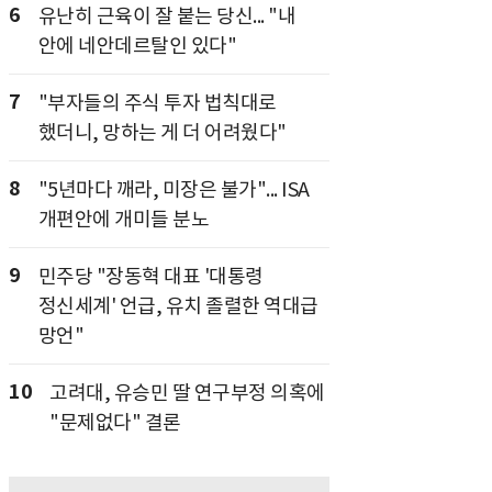
6
유난히 근육이 잘 붙는 당신... "내
안에 네안데르탈인 있다"
7
"부자들의 주식 투자 법칙대로
했더니, 망하는 게 더 어려웠다"
8
"5년마다 깨라, 미장은 불가"... ISA
개편안에 개미들 분노
9
민주당 "장동혁 대표 '대통령
정신세계' 언급, 유치 졸렬한 역대급
망언"
10
고려대, 유승민 딸 연구부정 의혹에
"문제없다" 결론