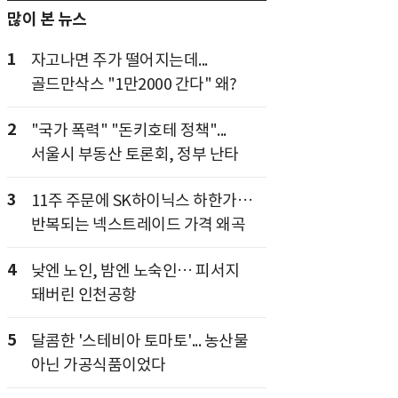
많이 본 뉴스
1
자고나면 주가 떨어지는데...
골드만삭스 "1만2000 간다" 왜?
2
"국가 폭력" "돈키호테 정책"...
서울시 부동산 토론회, 정부 난타
3
11주 주문에 SK하이닉스 하한가…
반복되는 넥스트레이드 가격 왜곡
4
낮엔 노인, 밤엔 노숙인… 피서지
돼버린 인천공항
5
달콤한 '스테비아 토마토'... 농산물
아닌 가공식품이었다