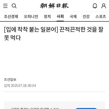
사회
조선경제
오피니언
정치
국제
건강
스포츠
[입에 착착 붙는 일본어] 끈적끈적한 것을 잘
못 먹다
조선일보
입력
2025.07.18. 00:34