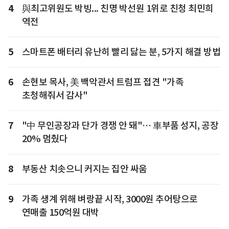
4
與최고위원도 박빙... 친명 박선원 1위로 친청 최민희
역전
5
스마트폰 배터리 유난히 빨리 닳는 분, 5가지 해결 방법
6
손현보 목사, 美 백악관서 트럼프 접견 "가족
초청해줘서 감사"
7
"中 무인공장과 단가 경쟁 안 돼"… 車부품 성지, 공장
20% 멈췄다
8
부동산 치솟으니 커지는 집안 싸움
9
가족 생계 위해 벼랑끝 시작, 3000원 추어탕으로
연매출 150억원 대박