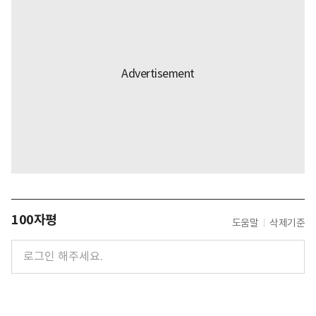
100자평
도움말
삭제기준