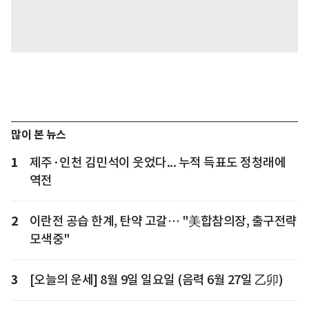
많이 본 뉴스
1
제주·인천 김민석이 웃었다... 누적 득표도 정청래에
역전
2
이란전 공습 한계, 탄약 고갈… "美합참의장, 출구전략
모색중"
3
[오늘의 운세] 8월 9일 일요일 (음력 6월 27일 乙卯)