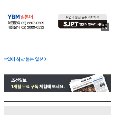
#
입에 착착 붙는 일본어