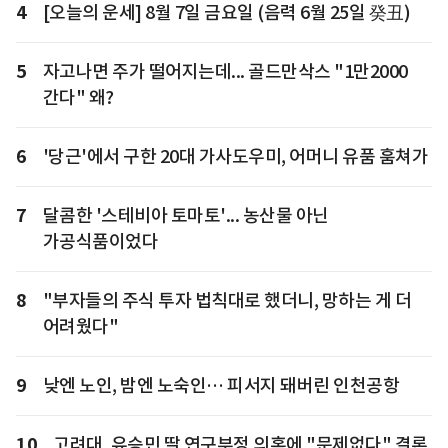
4
[오늘의 운세] 8월 7일 금요일 (음력 6월 25일 癸丑)
5
자고나면 주가 떨어지는데... 골드만삭스 "1만2000
간다" 왜?
6
'당근'에서 구한 20대 가사도우미, 어머니 유품 훔쳐가
7
달콤한 '스테비아 토마토'... 농산물 아닌
가공식품이었다
8
"부자들의 주식 투자 법칙대로 했더니, 망하는 게 더
어려웠다"
9
낮엔 노인, 밤엔 노숙인… 피서지 돼버린 인천공항
10
고려대, 유승민 딸 연구부정 의혹에 "문제없다" 결론