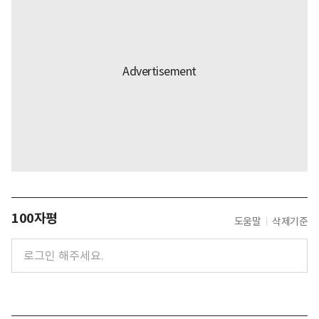
100자평
도움말
삭제기준