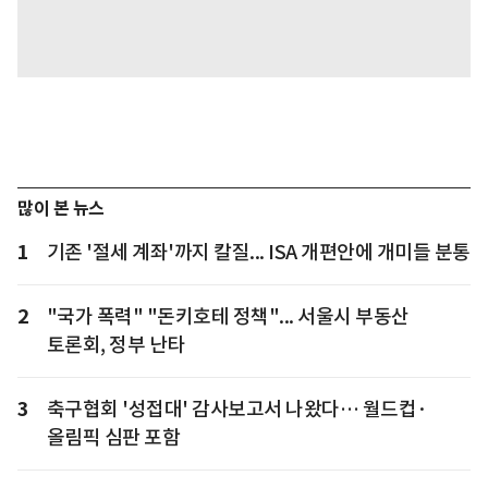
많이 본 뉴스
1
기존 '절세 계좌'까지 칼질... ISA 개편안에 개미들 분통
2
"국가 폭력" "돈키호테 정책"... 서울시 부동산
토론회, 정부 난타
3
축구협회 '성접대' 감사보고서 나왔다… 월드컵·
올림픽 심판 포함