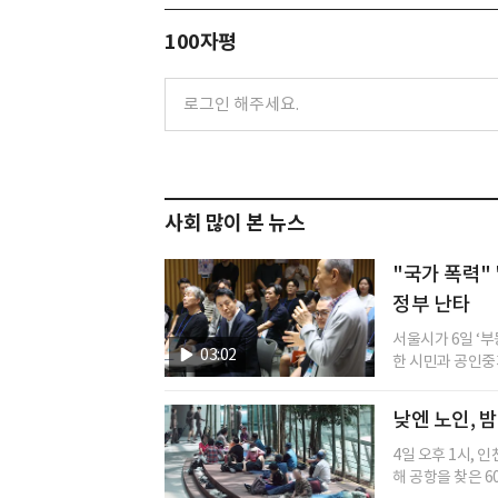
100자평
사회 많이 본 뉴스
"국가 폭력" 
정부 난타
서울시가 6일 ‘
03:02
한 시민과 공인중개
낮엔 노인, 
4일 오후 1시, 
해 공항을 찾은 60