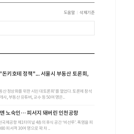
도움말
삭제기준
"돈키호테 정책"... 서울시 부동산 토론회,
부동산 정상화를 위한 시민 대토론회’를 열었다. 토론에 참석
사, 부동산 유튜버, 교수 등 50여 명은...
밤엔 노숙인… 피서지 돼버린 인천공항
인천국제공항 제1터미널 4층의 휴식 공간 ‘비선루’. 폭염을 피
80 피서객 30여 명으로 꽉 차 ...