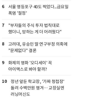
6
서울 영등포구 40도 찍었다...금요일
폭염 '절정'
7
"부자들의 주식 투자 법칙대로
했더니, 망하는 게 더 어려웠다"
8
고려대, 유승민 딸 연구부정 의혹에
"문제없다" 결론
9
화제의 영화 '오디세이' 꼭
아이맥스로 봐야 할까?
10
정년 앞둔 학교장, '가짜 청첩장'
돌려 수백만원 챙겨… 교장실엔
러닝머신도