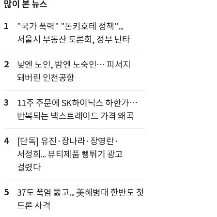
많이 본 뉴스
1
"국가 폭력" "돈키호테 정책"...
서울시 부동산 토론회, 정부 난타
2
낮엔 노인, 밤엔 노숙인… 피서지
돼버린 인천공항
3
11주 주문에 SK하이닉스 하한가…
반복되는 넥스트레이드 가격 왜곡
4
[단독] 유진·장나라·장영란·
서정희... 뷰티제품 뻥튀기 광고
걸렸다
5
37도 폭염 뚫고... 美해병대 한반도 첫
드론 사격