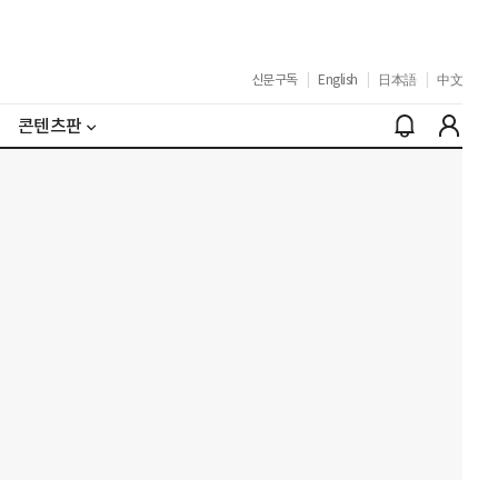
신문구독
|
English
|
日本語
|
中文
콘텐츠판