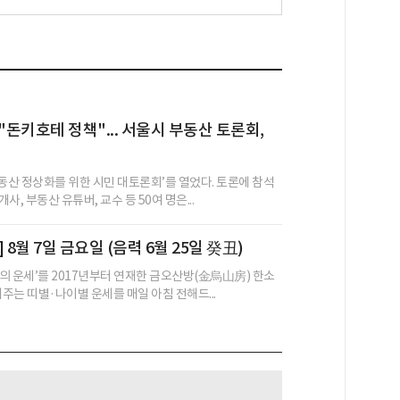
"돈키호테 정책"... 서울시 부동산 토론회,
부동산 정상화를 위한 시민 대토론회’를 열었다. 토론에 참석
사, 부동산 유튜버, 교수 등 50여 명은...
 8월 7일 금요일 (음력 6월 25일 癸丑)
의 운세’를 2017년부터 연재한 금오산방(金烏山房) 한소
어주는 띠별·나이별 운세를 매일 아침 전해드...