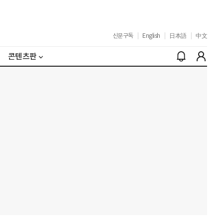
신문구독
|
English
|
日本語
|
中文
콘텐츠판