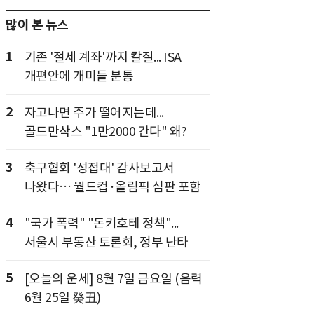
많이 본 뉴스
1
기존 '절세 계좌'까지 칼질... ISA
개편안에 개미들 분통
2
자고나면 주가 떨어지는데...
골드만삭스 "1만2000 간다" 왜?
3
축구협회 '성접대' 감사보고서
나왔다… 월드컵·올림픽 심판 포함
4
"국가 폭력" "돈키호테 정책"...
서울시 부동산 토론회, 정부 난타
5
[오늘의 운세] 8월 7일 금요일 (음력
6월 25일 癸丑)