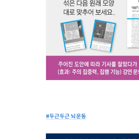
#
두근두근 뇌운동