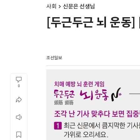
사회
신문은 선생님
[두근두근 뇌 운동] 
조선일보
0