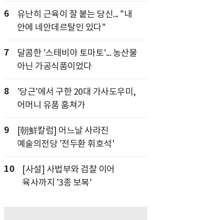
6
유난히 근육이 잘 붙는 당신... "내
안에 네안데르탈인 있다"
7
달콤한 '스테비아 토마토'... 농산물
아닌 가공식품이었다
8
'당근'에서 구한 20대 가사도우미,
어머니 유품 훔쳐가
9
[朝鮮칼럼] 어느날 사라진
예술의전당 '전두환 휘호석'
10
[사설] 사법부와 검찰 이어
육사까지 '3종 보복'