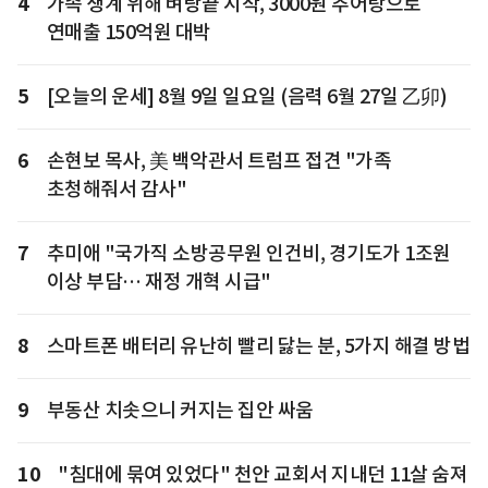
4
가족 생계 위해 벼랑끝 시작, 3000원 추어탕으로
연매출 150억원 대박
5
[오늘의 운세] 8월 9일 일요일 (음력 6월 27일 乙卯)
6
손현보 목사, 美 백악관서 트럼프 접견 "가족
초청해줘서 감사"
7
추미애 "국가직 소방공무원 인건비, 경기도가 1조원
이상 부담… 재정 개혁 시급"
8
스마트폰 배터리 유난히 빨리 닳는 분, 5가지 해결 방법
9
부동산 치솟으니 커지는 집안 싸움
10
"침대에 묶여 있었다" 천안 교회서 지내던 11살 숨져