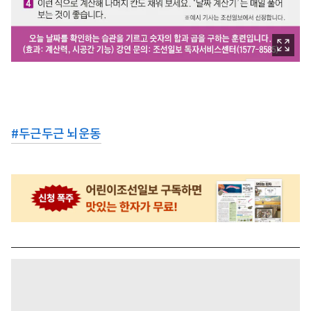
#
두근두근 뇌운동