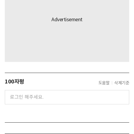
100자평
도움말
삭제기준