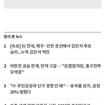
많이 본 뉴스
1
[속보] 與 전대, 제주·인천 경선에서 김민석 후보
승리...누적 김민석 역전
2
이란전 공습 한계, 탄약 고갈… "美합참의장, 출구전략
모색중"
3
"中 무인공장과 단가 경쟁 안 돼"… 車부품 성지, 공장
20% 멈췄다