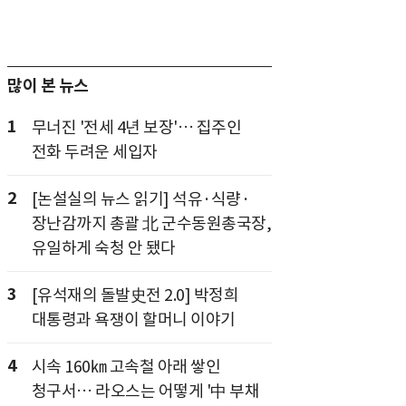
많이 본 뉴스
1
무너진 '전세 4년 보장'… 집주인
전화 두려운 세입자
2
[논설실의 뉴스 읽기] 석유·식량·
장난감까지 총괄 北 군수동원총국장,
유일하게 숙청 안 됐다
3
[유석재의 돌발史전 2.0] 박정희
대통령과 욕쟁이 할머니 이야기
4
시속 160㎞ 고속철 아래 쌓인
청구서… 라오스는 어떻게 '中 부채