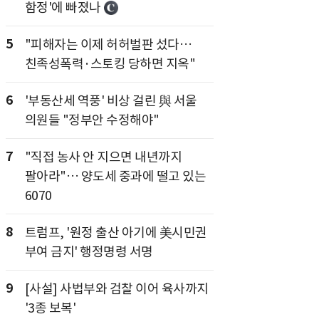
함정'에 빠졌나
5
"피해자는 이제 허허벌판 섰다…
친족성폭력·스토킹 당하면 지옥"
6
'부동산세 역풍' 비상 걸린 與 서울
의원들 "정부안 수정해야"
7
"직접 농사 안 지으면 내년까지
팔아라"… 양도세 중과에 떨고 있는
6070
8
트럼프, '원정 출산 아기에 美시민권
부여 금지' 행정명령 서명
9
[사설] 사법부와 검찰 이어 육사까지
'3종 보복'