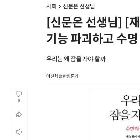
사회
신문은 선생님
[신문은 선생님] [재
기능 파괴하고 수명
우리는 왜 잠을 자야 할까
이진혁 출판평론가
0