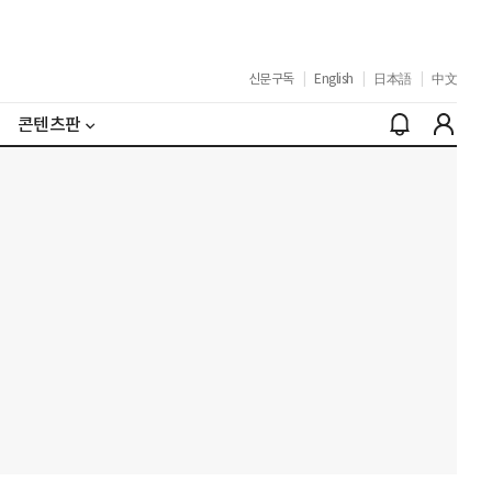
신문구독
|
English
|
日本語
|
中文
콘텐츠판