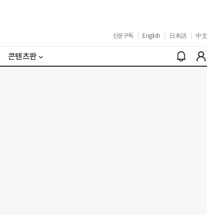
신문구독
|
English
|
日本語
|
中文
콘텐츠판