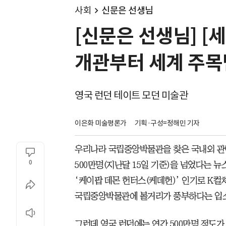
사회
신문은 선생님
[신문은 선생님] 
개관부터 세계 주
영국 런던 테이트 모던 미술관
이은화 미술평론가
기획·구성=정해민 기자
우리나라 국립중앙박물관을 찾은 국내외 관람
0
500만명(지난달 15일 기준)을 넘었다는 
‘케이팝 데몬 헌터스(케데헌)’ 인기로 K컬
국립중앙박물관에 볼거리가 풍부하다는 입소
그런데 영국 런던에는 연간 500만명 정도가