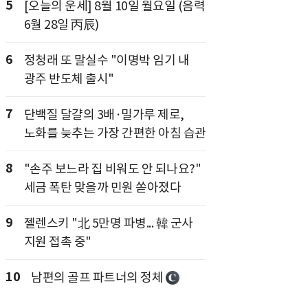
5
[오늘의 운세] 8월 10일 월요일 (음력
6월 28일 丙辰)
6
정청래 또 말실수 "이명박 임기 내
광주 반도체 출시"
7
단백질 달걀의 3배·밀가루 제로,
노화를 늦추는 가장 간편한 아침 습관
8
"손주 보느라 집 비워도 안 되나요?"
세금 폭탄 맞을까 민원 쏟아졌다
9
젤렌스키 "北 5만명 파병... 韓 군사
지원 접촉 중"
10
남편의 골프 파트너의 정체