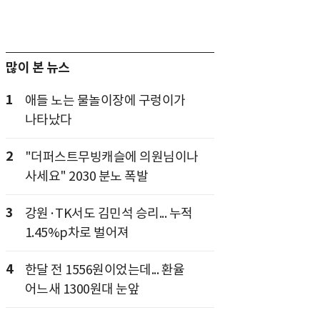
많이 본 뉴스
1
애들 노는 물놀이장에 구렁이가
나타났다
2
"더퍼스트무빙캐슬에 의원님이나
사세요" 2030 분노 폭발
3
강원·TK서도 김민석 승리... 누적
1.45%p차로 벌어져
4
한달 전 1556원이었는데... 환율
어느새 1300원대 눈앞