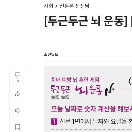
사회
신문은 선생님
[두근두근 뇌 운동] 
조선일보
0