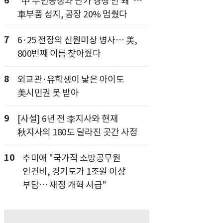
6
"中 무인공장과 단가 경쟁 안 돼"…
車부품 성지, 공장 20% 멈췄다
7
6·25 전장의 신원미상 병사… 美,
800번째 이름 찾아줬다
8
외교관·유학생이 낳은 아이도
美시민권 못 받아
9
[사설] 6년 전 李지사와 현재
秋지사의 180도 달라진 곳간 사정
10
추미애 "국가직 소방공무원
인건비, 경기도가 1조원 이상
부담… 재정 개혁 시급"