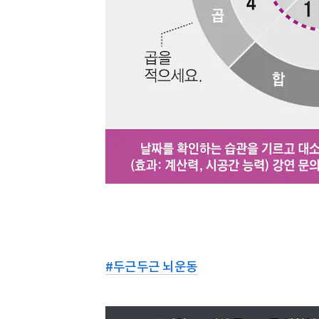
#
두근두근 뇌운동