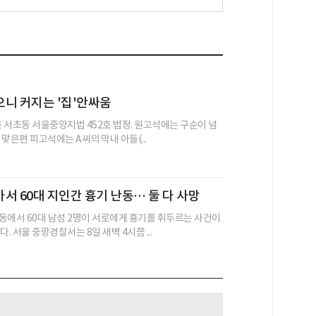
니 커지는 '집'안싸움
울 서초동 서울중앙지법 452호 법정. 원고석에는 구순이 넘
, 맞은편 피고석에는 A씨의 막내 아들(...
서 60대 지인간 흉기 난동… 둘 다 사망
동에서 60대 남성 2명이 서로에게 흉기를 휘두르는 사건이
다. 서울 중랑경찰서는 8일 새벽 4시쯤 ...