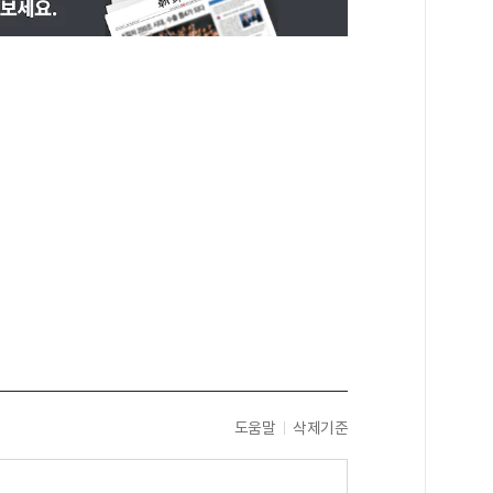
도움말
삭제기준