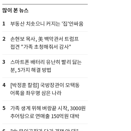
많이 본 뉴스
1
부동산 치솟으니 커지는 '집'안싸움
2
손현보 목사, 美 백악관서 트럼프
접견 "가족 초청해줘서 감사"
3
스마트폰 배터리 유난히 빨리 닳는
분, 5가지 해결 방법
4
[박정훈 칼럼] 국방장관이 모택동
어록을 좌우명 삼은 나라
5
가족 생계 위해 벼랑끝 시작, 3000원
추어탕으로 연매출 150억원 대박