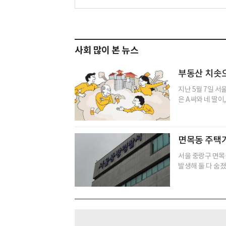
사회 많이 본 뉴스
부동산 치솟으
지난 5월 7일 서
은 A씨와 네 딸이
면목동 주택가
서울 중랑구 면목
발생해 둘 다 숨졌