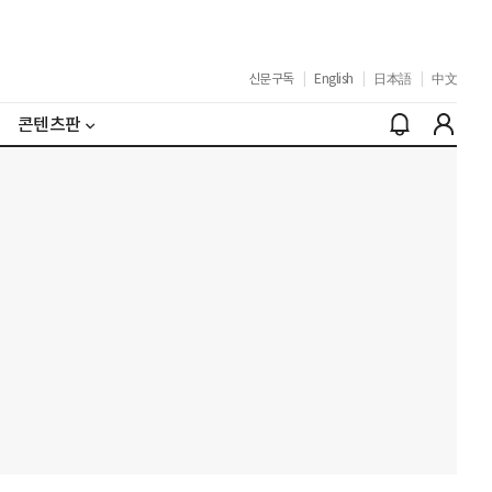
신문구독
|
English
|
日本語
|
中文
콘텐츠판