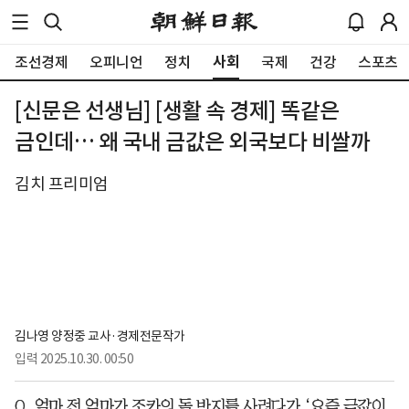
사회
조선경제
오피니언
정치
국제
건강
스포츠
[신문은 선생님] [생활 속 경제] 똑같은
금인데… 왜 국내 금값은 외국보다 비쌀까
김치 프리미엄
김나영 양정중 교사·경제전문작가
입력
2025.10.30. 00:50
Q. 얼마 전 엄마가 조카의 돌 반지를 사려다가 ‘요즘 금값이