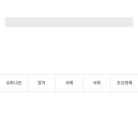
오피니언
정치
국제
사회
조선경제
문화·
조선
스포츠
건강
조선몰
연예
리더스
조선일보 공식 SNS