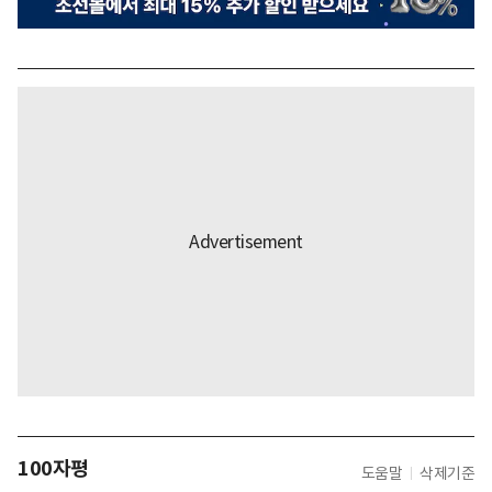
100자평
도움말
삭제기준