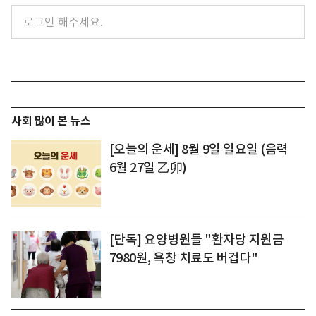
사회 많이 본 뉴스
[오늘의 운세] 8월 9일 일요일 (음력
6월 27일 乙卯)
[단독] 요양병원들 "환자당 지원금
7980원, 욕창 치료도 버겁다"