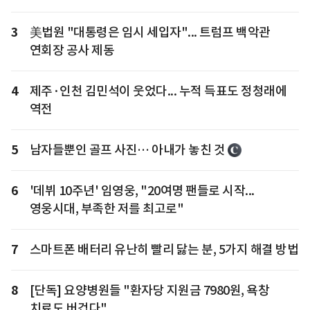
3
美법원 "대통령은 임시 세입자"... 트럼프 백악관
연회장 공사 제동
4
제주·인천 김민석이 웃었다... 누적 득표도 정청래에
역전
5
남자들뿐인 골프 사진… 아내가 놓친 것
6
'데뷔 10주년' 임영웅, "20여명 팬들로 시작...
영웅시대, 부족한 저를 최고로"
7
스마트폰 배터리 유난히 빨리 닳는 분, 5가지 해결 방법
8
[단독] 요양병원들 "환자당 지원금 7980원, 욕창
치료도 버겁다"