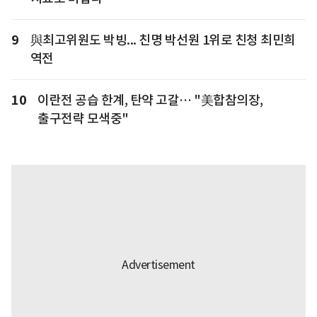
9
與최고위원도 박빙... 친명 박선원 1위로 친청 최민희
역전
10
이란전 공습 한계, 탄약 고갈… "美합참의장,
출구전략 모색중"