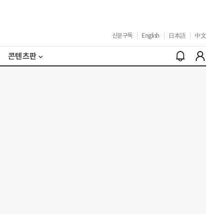
신문구독
|
English
|
日本語
|
中文
콘텐츠판