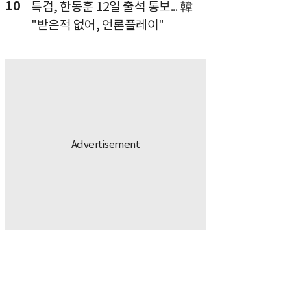
10
특검, 한동훈 12일 출석 통보... 韓
"받은적 없어, 언론플레이"