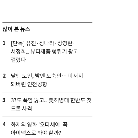
많이 본 뉴스
1
[단독] 유진·장나라·장영란·
서정희... 뷰티제품 뻥튀기 광고
걸렸다
2
낮엔 노인, 밤엔 노숙인… 피서지
돼버린 인천공항
3
37도 폭염 뚫고... 美해병대 한반도 첫
드론 사격
4
화제의 영화 '오디세이' 꼭
아이맥스로 봐야 할까?