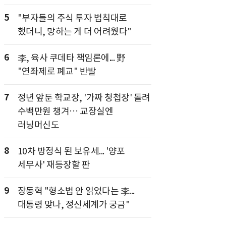
5
"부자들의 주식 투자 법칙대로
했더니, 망하는 게 더 어려웠다"
6
李, 육사 쿠데타 책임론에... 野
"연좌제로 폐교" 반발
7
정년 앞둔 학교장, '가짜 청첩장' 돌려
수백만원 챙겨… 교장실엔
러닝머신도
8
10차 방정식 된 보유세... '양포
세무사' 재등장할 판
9
장동혁 "형소법 안 읽었다는 李...
대통령 맞나, 정신세계가 궁금"