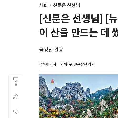
사회
신문은 선생님
[신문은 선생님] [
이 산을 만드는 데 
금강산 관광
유석재 기자
기획·구성=윤상진 기자
0