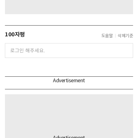
100자평
도움말
삭제기준