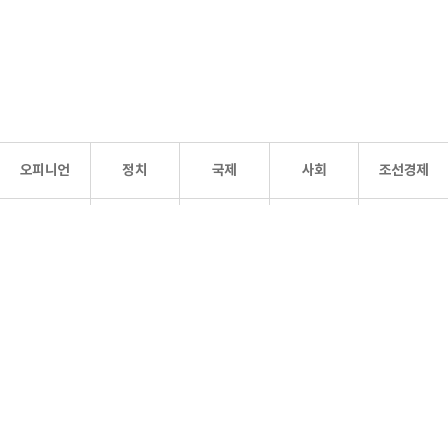
오피니언
정치
국제
사회
조선경제
문화·
조선
스포츠
건강
조선몰
연예
리더스
조선일보 공식 SNS
개인정보처리방침
사이트맵
Copyright 조선일보 All rights reserved. 무단 전재 및 재배포 금지.