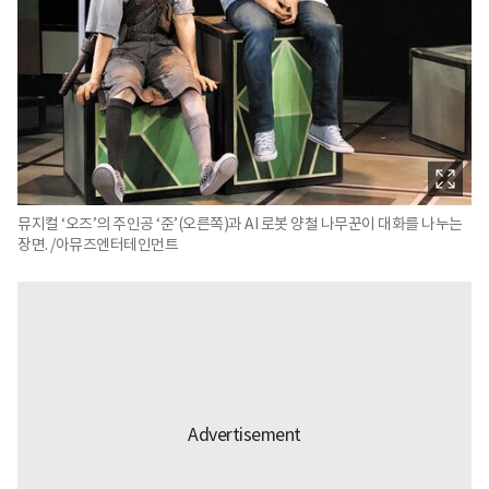
뮤지컬 ‘오즈’의 주인공 ‘준’(오른쪽)과 AI 로봇 양철 나무꾼이 대화를 나누는
장면. /아뮤즈엔터테인먼트