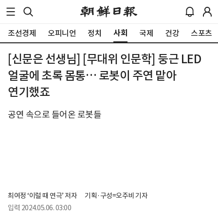
사회
조선경제
오피니언
정치
국제
건강
스포츠
[신문은 선생님] [무대위 인문학] 둥근 LED
얼굴에 초록 몸통… 로봇이 주연 맡아
연기했죠
공연 속으로 들어온 로봇들
최여정 ‘이럴 때 연극’ 저자
기획·구성=오주비 기자
입력
2024.05.06. 03:00