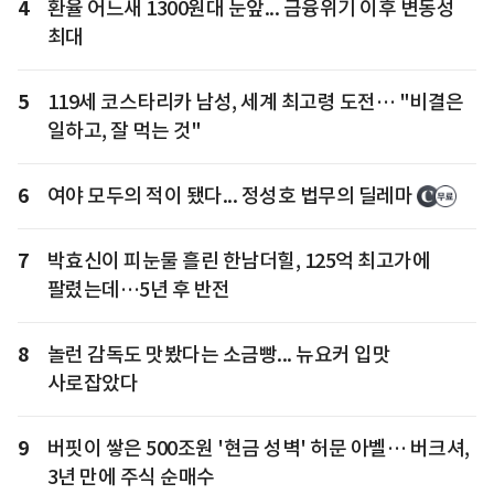
4
환율 어느새 1300원대 눈앞... 금융위기 이후 변동성
최대
5
119세 코스타리카 남성, 세계 최고령 도전… "비결은
일하고, 잘 먹는 것"
6
여야 모두의 적이 됐다... 정성호 법무의 딜레마
7
박효신이 피눈물 흘린 한남더힐, 125억 최고가에
팔렸는데…5년 후 반전
8
놀런 감독도 맛봤다는 소금빵... 뉴요커 입맛
사로잡았다
9
버핏이 쌓은 500조원 '현금 성벽' 허문 아벨… 버크셔,
3년 만에 주식 순매수