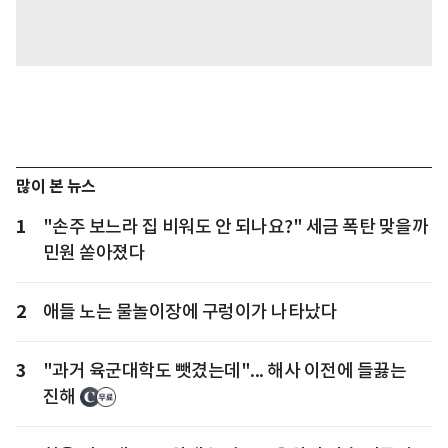
많이 본 뉴스
1
"손주 보느라 집 비워도 안 되나요?" 세금 폭탄 맞을까
민원 쏟아졌다
2
애들 노는 물놀이장에 구렁이가 나타났다
3
"과거 육군대학도 뺏겼는데"... 해사 이전에 들끓는
진해