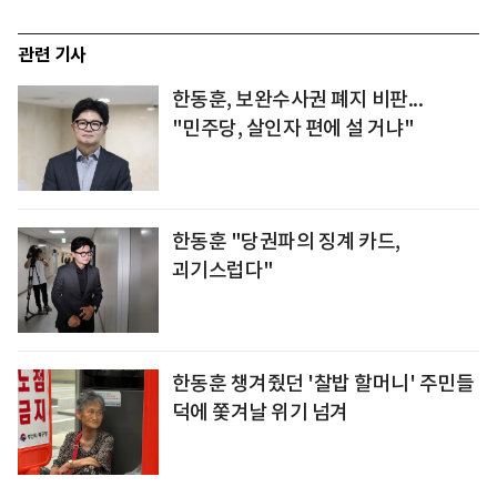
관련 기사
한동훈, 보완수사권 폐지 비판...
"민주당, 살인자 편에 설 거냐"
한동훈 "당권파의 징계 카드,
괴기스럽다"
한동훈 챙겨줬던 '찰밥 할머니' 주민들
덕에 쫓겨날 위기 넘겨