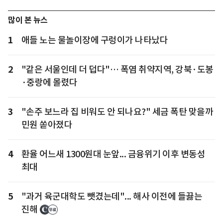
많이 본 뉴스
1
애들 노는 물놀이장에 구렁이가 나타났다
2
"같은 서울인데 더 덥다"… 폭염 취약지역, 강북·도봉
·중랑에 몰렸다
3
"손주 보느라 집 비워도 안 되나요?" 세금 폭탄 맞을까
민원 쏟아졌다
4
환율 어느새 1300원대 눈앞... 금융위기 이후 변동성
최대
5
"과거 육군대학도 뺏겼는데"... 해사 이전에 들끓는
진해