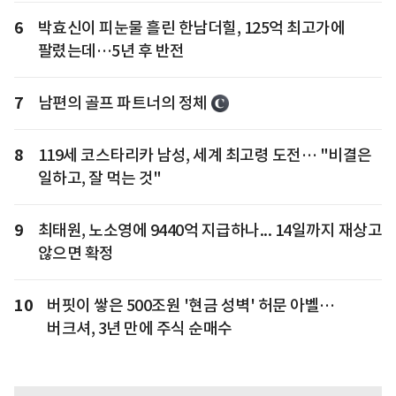
6
박효신이 피눈물 흘린 한남더힐, 125억 최고가에
팔렸는데…5년 후 반전
7
남편의 골프 파트너의 정체
8
119세 코스타리카 남성, 세계 최고령 도전… "비결은
일하고, 잘 먹는 것"
9
최태원, 노소영에 9440억 지급하나... 14일까지 재상고
않으면 확정
10
버핏이 쌓은 500조원 '현금 성벽' 허문 아벨…
버크셔, 3년 만에 주식 순매수