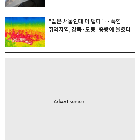
"같은 서울인데 더 덥다"… 폭염
취약지역, 강북·도봉·중랑에 몰렸다