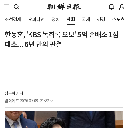
사회
조선경제
오피니언
정치
국제
건강
스포츠
한동훈, 'KBS 녹취록 오보' 5억 손배소 1심
패소... 6년 만의 판결
정동하 기자
업데이트
2026.07.09. 21:22