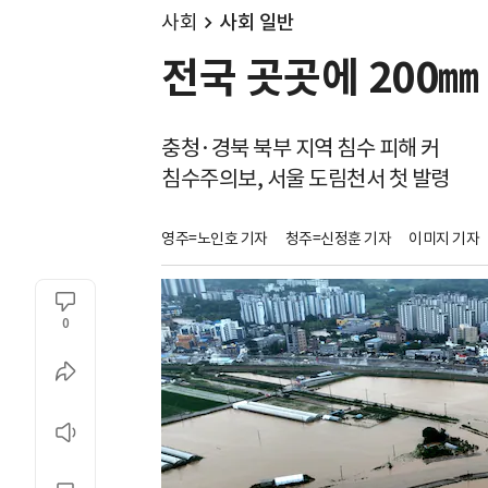
사회
사회 일반
전국 곳곳에 200㎜ 
충청·경북 북부 지역 침수 피해 커
침수주의보, 서울 도림천서 첫 발령
영주=노인호 기자
청주=신정훈 기자
이미지 기자
0