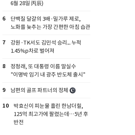
6월 28일 丙辰)
6
단백질 달걀의 3배·밀가루 제로,
노화를 늦추는 가장 간편한 아침 습관
7
강원·TK서도 김민석 승리... 누적
1.45%p차로 벌어져
8
정청래, 또 대통령 이름 말실수
"이명박 임기 내 광주 반도체 출시"
9
남편의 골프 파트너의 정체
10
박효신이 피눈물 흘린 한남더힐,
125억 최고가에 팔렸는데…5년 후
반전