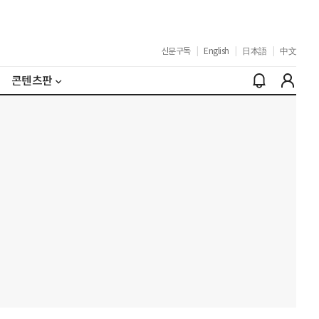
신문구독
|
English
|
日本語
|
中文
콘텐츠판