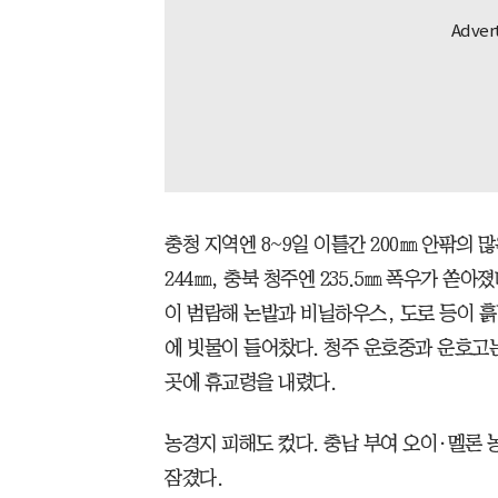
충청 지역엔 8~9일 이틀간 200㎜ 안팎의 많
244㎜, 충북 청주엔 235.5㎜ 폭우가 쏟아
이 범람해 논밭과 비닐하우스, 도로 등이 
에 빗물이 들어찼다. 청주 운호중과 운호고
곳에 휴교령을 내렸다.
농경지 피해도 컸다. 충남 부여 오이·멜론 농
잠겼다.