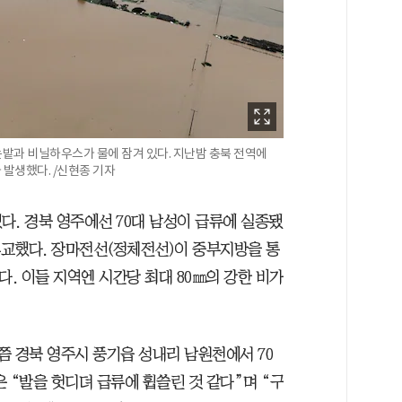
논밭과 비닐하우스가 물에 잠겨 있다. 지난밤 충북 전역에
 발생했다. /신현종 기자
다. 경북 영주에선 70대 남성이 급류에 실종됐
휴교했다. 장마전선(정체전선)이 중부지방을 통
다. 이들 지역엔 시간당 최대 80㎜의 강한 비가
분쯤 경북 영주시 풍기읍 성내리 남원천에서 70
 “발을 헛디뎌 급류에 휩쓸린 것 같다”며 “구