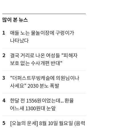
많이 본 뉴스
1
애들 노는 물놀이장에 구렁이가
나타났다
2
결국 거리로 나온 여성들 "피해자
보호 없는 수사개편 반대"
3
"더퍼스트무빙캐슬에 의원님이나
사세요" 2030 분노 폭발
4
한달 전 1556원이었는데... 환율
어느새 1300원대 눈앞
5
[오늘의 운세] 8월 10일 월요일 (음력