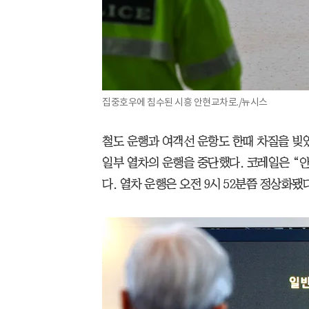
집중호우에 침수된 시흥 안현교차로./뉴시스
철도 운행과 여객선 운항도 한때 차질을 빚었
일부 열차의 운행을 중단했다. 코레일은 “
다. 열차 운행은 오전 9시 52분쯤 정상화됐다