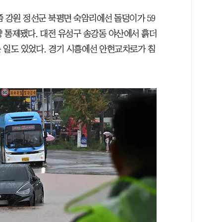
분쯤 강원 정선군 북평면 숙암리에선 돌덩이가 59
량 통제됐다. 대전 유성구 송강동 야산에서 흙더
 일도 있었다. 경기 시흥에선 안현교차로가 침