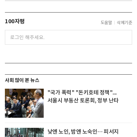
100자평
도움말
삭제기준
사회 많이 본 뉴스
"국가 폭력" "돈키호테 정책"...
서울시 부동산 토론회, 정부 난타
낮엔 노인, 밤엔 노숙인… 피서지