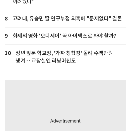
어려웠다"
8
고려대, 유승민 딸 연구부정 의혹에 "문제없다" 결론
9
화제의 영화 '오디세이' 꼭 아이맥스로 봐야 할까?
10
정년 앞둔 학교장, '가짜 청첩장' 돌려 수백만원
챙겨… 교장실엔 러닝머신도