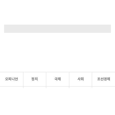
오피니언
정치
국제
사회
조선경제
문화·
조선
스포츠
건강
조선몰
연예
리더스
조선일보 공식 SNS