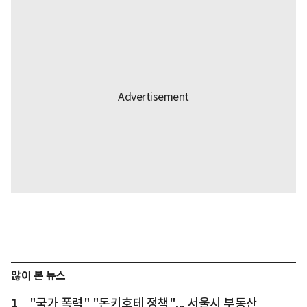
많이 본 뉴스
1
"국가 폭력" "돈키호테 정책"... 서울시 부동산