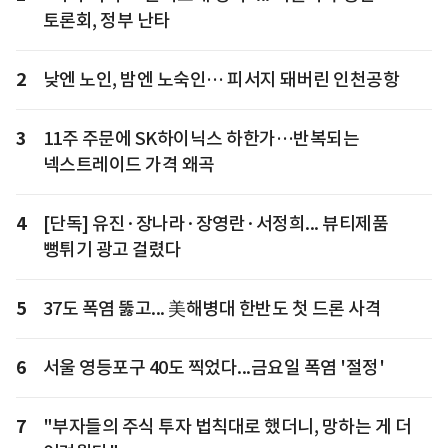
토론회, 정부 난타
2
낮엔 노인, 밤엔 노숙인… 피서지 돼버린 인천공항
3
11주 주문에 SK하이닉스 하한가…반복되는
넥스트레이드 가격 왜곡
4
[단독] 유진·장나라·장영란·서정희... 뷰티제품
뻥튀기 광고 걸렸다
5
37도 폭염 뚫고... 美해병대 한반도 첫 드론 사격
6
서울 영등포구 40도 찍었다...금요일 폭염 '절정'
7
"부자들의 주식 투자 법칙대로 했더니, 망하는 게 더