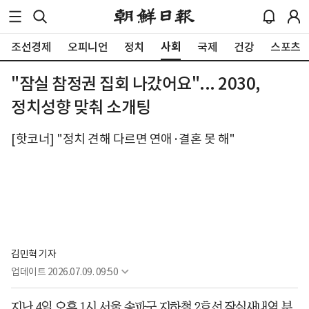
사회
조선경제
오피니언
정치
국제
건강
스포츠
"잠실 참정권 집회 나갔어요"... 2030,
정치성향 맞춰 소개팅
[핫코너] "정치 견해 다르면 연애·결혼 못 해"
김민혁 기자
업데이트
2026.07.09. 09:50
지난 4일 오후 1시 서울 송파구 지하철 2호선 잠실새내역 부