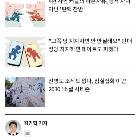
4년 사귄 커플의 파혼사유, 성격 차이
아닌 '탄핵 찬반'
"그쪽 당 지지자면 안 만날래요" 반대
정당 지지하면 데이트도 피했다
진영도 조직도 없다, 잠실집회 이끈
2030 '소셜 시티즌'
김민혁 기자