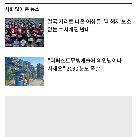
사회 많이 본 뉴스
결국 거리로 나온 여성들 "피해자 보호
없는 수사개편 반대"
"더퍼스트무빙캐슬에 의원님이나
사세요" 2030 분노 폭발