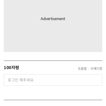
100자평
도움말
삭제기준