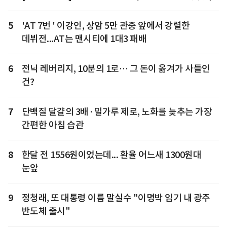
5
'AT 7번 ' 이강인, 상암 5만 관중 앞에서 강렬한
데뷔전...AT는 맨시티에 1대3 패배
6
전닉 레버리지, 10분의 1로… 그 돈이 옮겨가 사들인
건?
7
단백질 달걀의 3배·밀가루 제로, 노화를 늦추는 가장
간편한 아침 습관
8
한달 전 1556원이었는데... 환율 어느새 1300원대
눈앞
9
정청래, 또 대통령 이름 말실수 "이명박 임기 내 광주
반도체 출시"