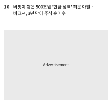
10
버핏이 쌓은 500조원 '현금 성벽' 허문 아벨…
버크셔, 3년 만에 주식 순매수