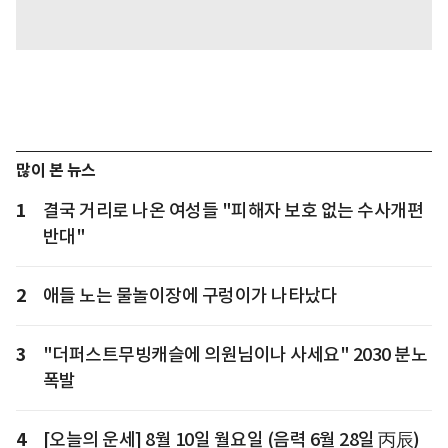
많이 본 뉴스
1
결국 거리로 나온 여성들 "피해자 보호 없는 수사개편
반대"
2
애들 노는 물놀이장에 구렁이가 나타났다
3
"더퍼스트무빙캐슬에 의원님이나 사세요" 2030 분노
폭발
4
[오늘의 운세] 8월 10일 월요일 (음력 6월 28일 丙辰)