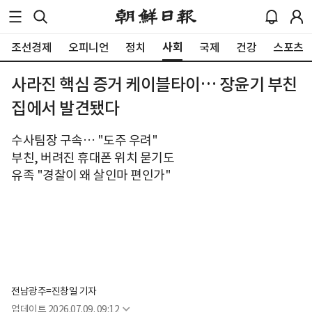
사회
조선경제
오피니언
정치
국제
건강
스포츠
사라진 핵심 증거 케이블타이… 장윤기 부친
집에서 발견됐다
수사팀장 구속… "도주 우려"
부친, 버려진 휴대폰 위치 묻기도
유족 "경찰이 왜 살인마 편인가"
전남광주=진창일 기자
업데이트
2026.07.09. 09:12