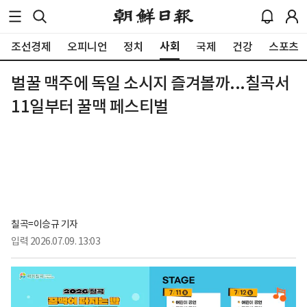
사회
조선경제
오피니언
정치
국제
건강
스포츠
벌꿀 맥주에 독일 소시지 즐겨볼까...칠곡서
11일부터 꿀맥 페스티벌
칠곡=이승규 기자
입력
2026.07.09. 13:03