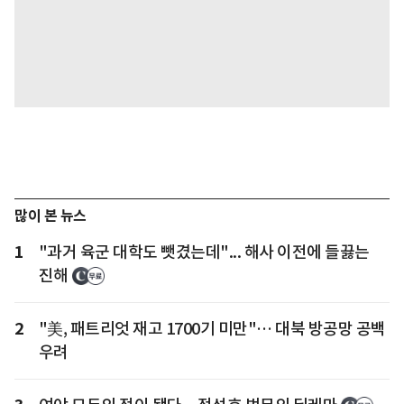
많이 본 뉴스
1
"과거 육군 대학도 뺏겼는데"... 해사 이전에 들끓는
진해
2
"美, 패트리엇 재고 1700기 미만"… 대북 방공망 공백
우려