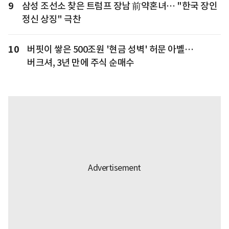
9
삼성 조선소 찾은 트럼프 장남 前약혼녀… "한국 장인
정신 상징" 극찬
10
버핏이 쌓은 500조원 '현금 성벽' 허문 아벨…
버크셔, 3년 만에 주식 순매수