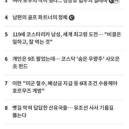
3
여야 모두의 적이 됐다... 정성호 법무의 딜레마
4
남편의 골프 파트너의 정체
5
119세 코스타리카 남성, 세계 최고령 도전… "비결은
일하고, 잘 먹는 것"
6
개인은 9조 팔았는데… 코스닥 '숨은 우량주' 사모은
美 펀드
7
이란 "미군 철수, 배상금 지급 등 6대 조건 수용해야
호르무즈 개방"
8
뱃길 막혀 답답한 산유국들… 유조선 사서 기름길
뚫는다