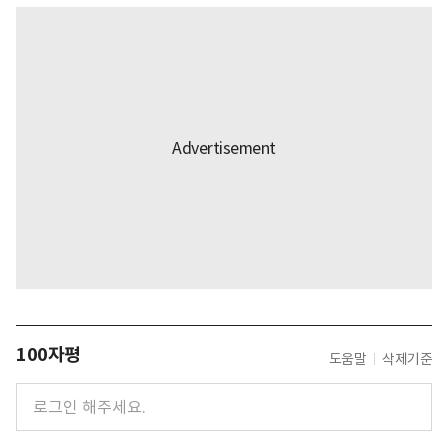
100자평
도움말
삭제기준