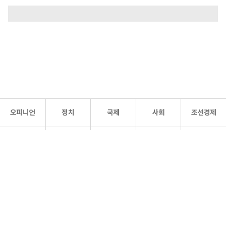
오피니언
정치
국제
사회
조선경제
문화·
조선
스포츠
건강
조선몰
연예
리더스
조선일보 공식 SNS
개인정보처리방침
사이트맵