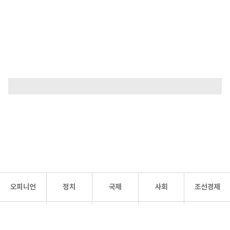
오피니언
정치
국제
사회
조선경제
문화·
조선
스포츠
건강
조선몰
연예
리더스