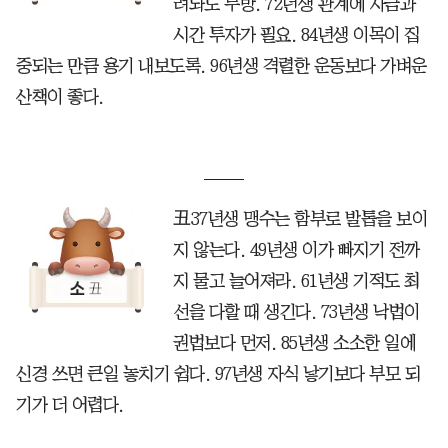
려놔도 무방. 72년생 관계에 자금과
시간 투자가 필요. 84년생 이목이 집
중되는 만큼 용기 내보도록. 96년생 격렬한 운동보다 가벼운
산책이 좋다.
丑37년생 맹수는 함부로 발톱을 보이
지 않는다. 49년생 이가 빠지기 전까
지 물고 늘어져라. 61년생 기적도 최
선을 다할 때 생긴다. 73년생 낙법이
권법보다 먼저. 85년생 소소한 일에
신경 쓰면 큰일 놓치기 쉽다. 97년생 자식 낳기보다 부모 되
기가 더 어렵다.