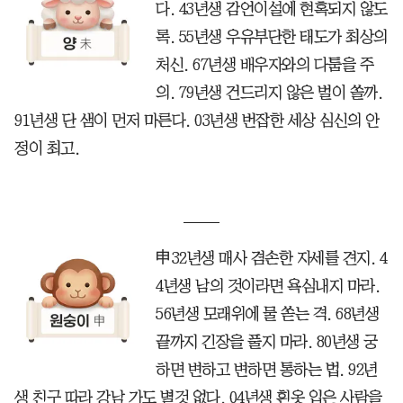
다. 43년생 감언이설에 현혹되지 않도
록. 55년생 우유부단한 태도가 최상의
처신. 67년생 배우자와의 다툼을 주
의. 79년생 건드리지 않은 벌이 쏠까.
91년생 단 샘이 먼저 마른다. 03년생 번잡한 세상 심신의 안
정이 최고.
申32년생 매사 겸손한 자세를 견지. 4
4년생 남의 것이라면 욕심내지 마라.
56년생 모래위에 물 쏟는 격. 68년생
끝까지 긴장을 풀지 마라. 80년생 궁
하면 변하고 변하면 통하는 법. 92년
생 친구 따라 강남 가도 별것 없다. 04년생 흰옷 입은 사람을