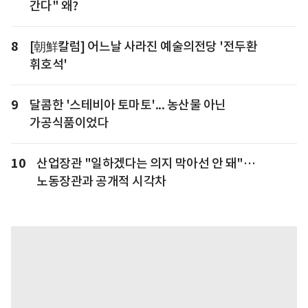
간다" 왜?
8
[朝鮮칼럼] 어느날 사라진 예술의전당 '전두환
휘호석'
9
달콤한 '스테비아 토마토'... 농산물 아닌
가공식품이었다
10
산업장관 "일하겠다는 의지 막아선 안 돼"…
노동장관과 공개적 시각차