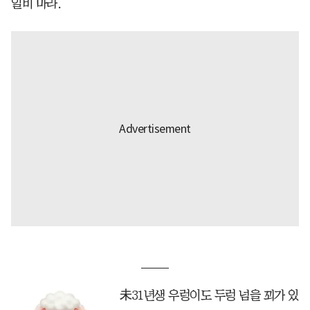
일비 마라.
未31년생 우렁이도 두렁 넘을 꾀가 있