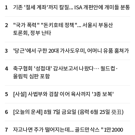
1
기존 '절세 계좌'까지 칼질... ISA 개편안에 개미들 분통
2
"국가 폭력" "돈키호테 정책"... 서울시 부동산
토론회, 정부 난타
3
'당근'에서 구한 20대 가사도우미, 어머니 유품 훔쳐가
4
축구협회 '성접대' 감사보고서 나왔다… 월드컵·
올림픽 심판 포함
5
[사설] 사법부와 검찰 이어 육사까지 '3종 보복'
6
[오늘의 운세] 8월 7일 금요일 (음력 6월 25일 癸丑)
7
자고나면 주가 떨어지는데... 골드만삭스 "1만2000