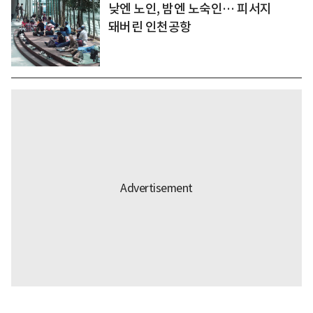
낮엔 노인, 밤엔 노숙인… 피서지
돼버린 인천공항