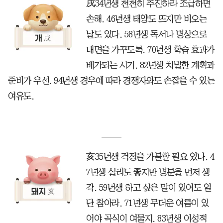
戌34년생 천천히 추진하라 조급하면
손해. 46년생 태양도 뜨지만 비오는
날도 있다. 58년생 독서나 명상으로
내면을 가꾸도록. 70년생 학습 효과가
배가되는 시기. 82년생 치밀한 계획과
준비가 우선. 94년생 경우에 따라 경쟁자와도 손잡을 수 있는
여유도.
亥35년생 걱정을 가불할 필요 있나. 4
7년생 실리도 좋지만 명분을 먼저 생
각. 59년생 하고 싶은 말이 있어도 일
단 참아라. 71년생 무더운 여름이 있
어야 곡식이 여물지. 83년생 이성적