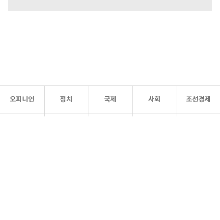
오피니언
정치
국제
사회
조선경제
문화·
조선
스포츠
건강
조선몰
연예
리더스
조선일보 공식 SNS
개인정보처리방침
사이트맵