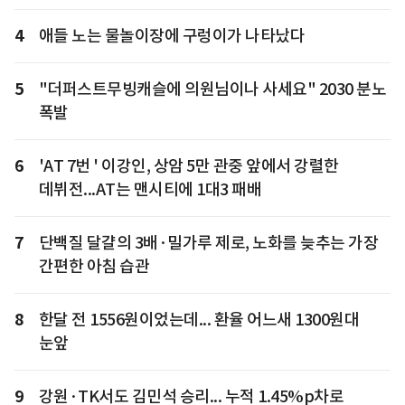
4
애들 노는 물놀이장에 구렁이가 나타났다
5
"더퍼스트무빙캐슬에 의원님이나 사세요" 2030 분노
폭발
6
'AT 7번 ' 이강인, 상암 5만 관중 앞에서 강렬한
데뷔전...AT는 맨시티에 1대3 패배
7
단백질 달걀의 3배·밀가루 제로, 노화를 늦추는 가장
간편한 아침 습관
8
한달 전 1556원이었는데... 환율 어느새 1300원대
눈앞
9
강원·TK서도 김민석 승리... 누적 1.45%p차로