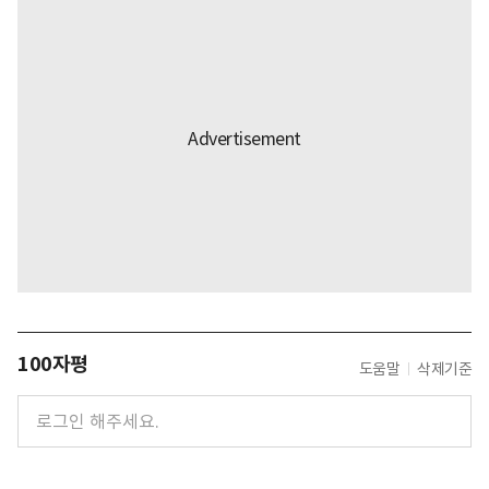
100자평
도움말
삭제기준