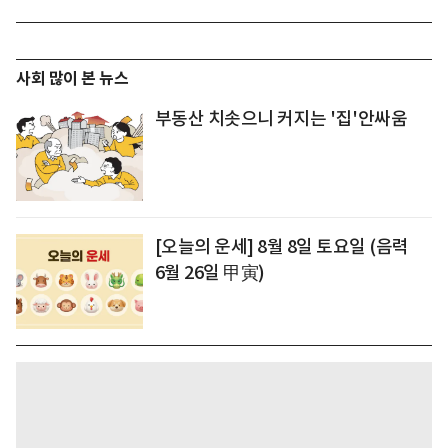
사회 많이 본 뉴스
부동산 치솟으니 커지는 '집'안싸움
[오늘의 운세] 8월 8일 토요일 (음력
6월 26일 甲寅)