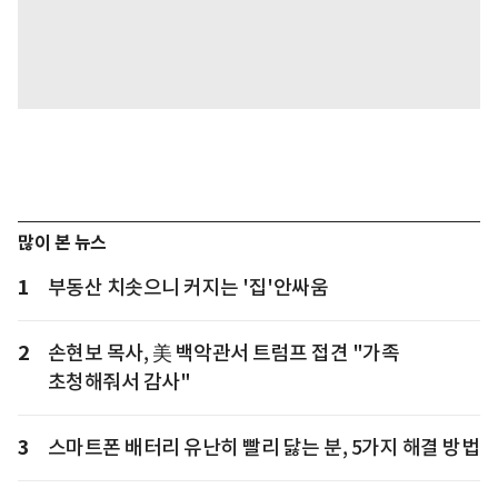
많이 본 뉴스
1
부동산 치솟으니 커지는 '집'안싸움
2
손현보 목사, 美 백악관서 트럼프 접견 "가족
초청해줘서 감사"
3
스마트폰 배터리 유난히 빨리 닳는 분, 5가지 해결 방법