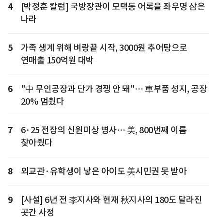
4
[박정훈 칼럼] 국방장관이 모택동 어록을 좌우명 삼은
나라
5
가족 생계 위해 벼랑끝 시작, 3000원 추어탕으로
연매출 150억원 대박
6
"中 무인공장과 단가 경쟁 안 돼"… 車부품 성지, 공장
20% 멈췄다
7
6·25 전장의 신원미상 병사… 美, 800번째 이름
찾아줬다
8
외교관·유학생이 낳은 아이도 美시민권 못 받아
9
[사설] 6년 전 李지사와 현재 秋지사의 180도 달라진
곳간 사정