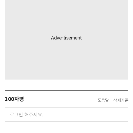
100자평
도움말
삭제기준