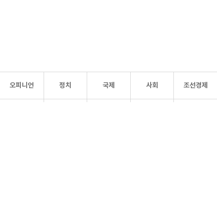
오피니언
정치
국제
사회
조선경제
문화·
조선
스포츠
건강
조선몰
연예
리더스
조선일보 공식 SNS
개인정보처리방침
사이트맵
Copyright 조선일보 All rights reserved. 무단 전재 및 재배포 금지.