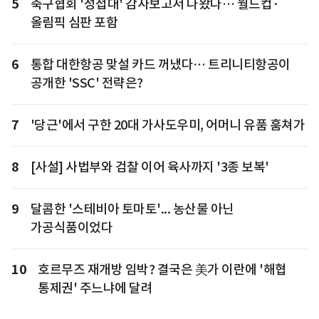
5
축구협회 '성접대' 감사보고서 나왔다… 월드컵·
올림픽 심판 포함
6
통합 대한항공 맞설 카드 꺼냈다… 트리니티항공이
공개한 'SSC' 전략은?
7
'당근'에서 구한 20대 가사도우미, 어머니 유품 훔쳐가
8
[사설] 사법부와 검찰 이어 육사까지 '3종 보복'
9
달콤한 '스테비아 토마토'... 농산물 아닌
가공식품이었다
10
호르무즈 재개방 임박? 결국은 美가 이란에 '해협
통제권' 주느냐에 달려