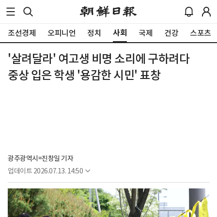
사회
조선경제
오피니언
정치
국제
건강
스포츠
'살려달라' 여고생 비명 소리에 구하려다
중상 입은 학생 '용감한 시민' 표창
광주광역시=진창일 기자
업데이트
2026.07.13. 14:50