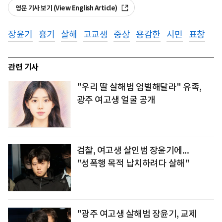
영문 기사 보기 (View English Article)
장윤기
흉기
살해
고교생
중상
용감한
시민
표창
관련 기사
"우리 딸 살해범 엄벌해달라" 유족,
광주 여고생 얼굴 공개
검찰, 여고생 살인범 장윤기에...
"성폭행 목적 납치하려다 살해"
"광주 여고생 살해범 장윤기, 교제