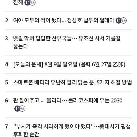
진해
2
여야 모두의 적이 됐다... 정성호 법무의 딜레마
3
뱃길 막혀 답답한 산유국들… 유조선 사서 기름길
뚫는다
4
[오늘의 운세] 8월 9일 일요일 (음력 6월 27일 乙卯)
5
스마트폰 배터리 유난히 빨리 닳는 분, 5가지 해결 방법
6
판 깔아주고 나 몰라라… 롤러코스피에 우는 2030
7
"부시가 즉각 사과하게 했어야 했다"…美대사가 평생
후회한 순간