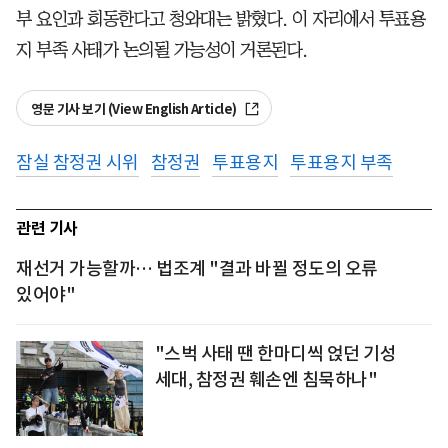
부 요인과 회동한다고 청와대는 밝혔다. 이 자리에서 투표용
지 부족 사태가 논의될 가능성이 거론된다.
영문 기사 보기 (View English Article)
잠실 참정권 시위
참정권
투표용지
투표용지 부족
관련 기사
재선거 가능할까… 법조계 "결과 바뀔 정도의 오류
있어야"
"스벅 사태 땐 한마디씩 얹던 기성
세대, 참정권 훼손엔 침묵하나"