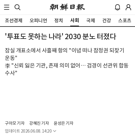
사회
조선경제
오피니언
정치
국제
건강
스포츠
'투표도 못하는 나라' 2030 분노 터졌다
잠실 개표소에서 사흘째 항의 "이념 떠나 참정권 되찾기
운동"
李 "신뢰 잃은 기관, 존재 의미 없어… 검경이 선관위 합동
수사"
구아모 기자
강혜진 기자
윤성은 기자
업데이트
2026.06.08. 14:20