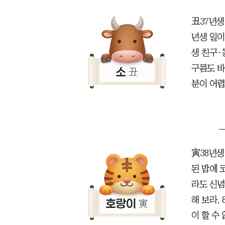
丑37년생
년생 일이
생 친구·
구름도 바
분이 어렵
寅38년생
된 밥에 
라도 신념
해 보라.
이 할 수