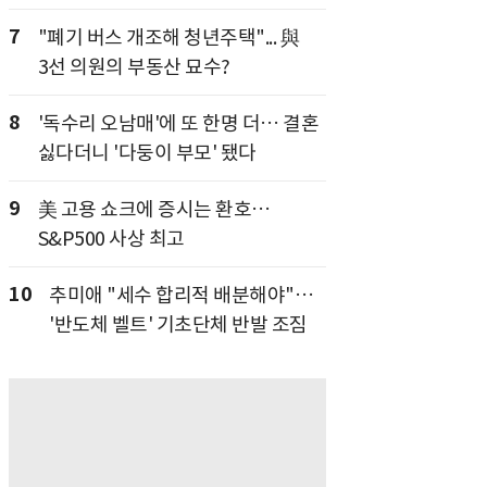
7
"폐기 버스 개조해 청년주택"... 與
3선 의원의 부동산 묘수?
8
'독수리 오남매'에 또 한명 더… 결혼
싫다더니 '다둥이 부모' 됐다
9
美 고용 쇼크에 증시는 환호…
S&P500 사상 최고
10
추미애 "세수 합리적 배분해야"…
'반도체 벨트' 기초단체 반발 조짐