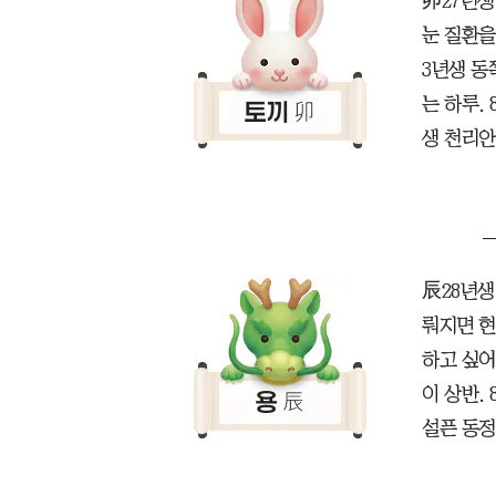
卯27년생
눈 질환을
3년생 동
는 하루.
생 천리안
辰28년생
뤄지면 현
하고 싶어
이 상반.
설픈 동정