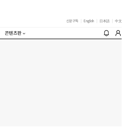
신문구독
|
English
|
日本語
|
中文
콘텐츠판