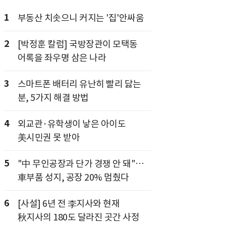
1
부동산 치솟으니 커지는 '집'안싸움
2
[박정훈 칼럼] 국방장관이 모택동
어록을 좌우명 삼은 나라
3
스마트폰 배터리 유난히 빨리 닳는
분, 5가지 해결 방법
4
외교관·유학생이 낳은 아이도
美시민권 못 받아
5
"中 무인공장과 단가 경쟁 안 돼"…
車부품 성지, 공장 20% 멈췄다
6
[사설] 6년 전 李지사와 현재
秋지사의 180도 달라진 곳간 사정