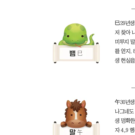
巳29년생
저 찾아 
미루지 말
를 얻지.
생 현실을
午30년생
나그네도 
생 명확한
자 4,9 