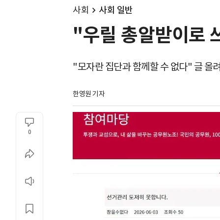
사회
사회 일반
"우릴 총알받이로 쓰
"모자란 집단과 함께할 수 없다" 글 올
한영원 기자
0