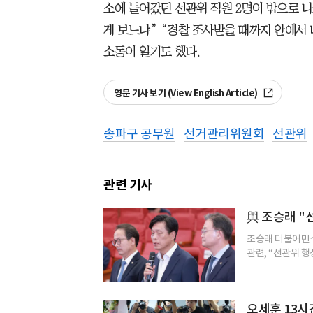
소에 들어갔던 선관위 직원 2명이 밖으로 
게 보느냐” “경찰 조사받을 때까지 안에서 
소동이 일기도 했다.
영문 기사 보기 (View English Article)
송파구 공무원
선거관리위원회
선관위
관련 기사
與 조승래 "
조승래 더불어민주
관련, “선관위 
오세훈 13시