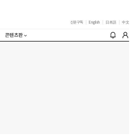
신문구독
|
English
|
日本語
|
中文
콘텐츠판