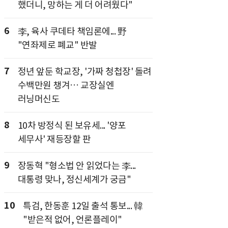
했더니, 망하는 게 더 어려웠다"
6
李, 육사 쿠데타 책임론에... 野
"연좌제로 폐교" 반발
7
정년 앞둔 학교장, '가짜 청첩장' 돌려
수백만원 챙겨… 교장실엔
러닝머신도
8
10차 방정식 된 보유세... '양포
세무사' 재등장할 판
9
장동혁 "형소법 안 읽었다는 李...
대통령 맞나, 정신세계가 궁금"
10
특검, 한동훈 12일 출석 통보... 韓
"받은적 없어, 언론플레이"