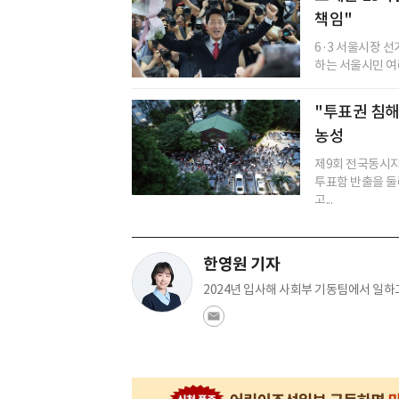
책임"
6·3 서울시장 
하는 서울시민 여러
"투표권 침해
농성
제9회 전국동시지
투표함 반출을 둘
고...
한영원 기자
2024년 입사해 사회부 기동팀에서 일하