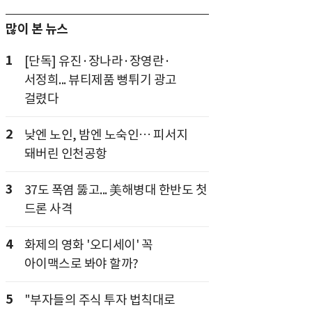
많이 본 뉴스
1
[단독] 유진·장나라·장영란·
서정희... 뷰티제품 뻥튀기 광고
걸렸다
2
낮엔 노인, 밤엔 노숙인… 피서지
돼버린 인천공항
3
37도 폭염 뚫고... 美해병대 한반도 첫
드론 사격
4
화제의 영화 '오디세이' 꼭
아이맥스로 봐야 할까?
5
"부자들의 주식 투자 법칙대로