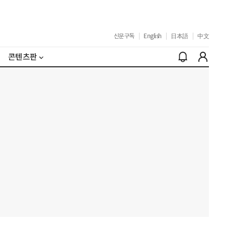
신문구독
|
English
|
日本語
|
中文
콘텐츠판