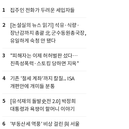
1
집주인 전화가 두려운 세입자들
2
[논설실의 뉴스 읽기] 석유·식량·
장난감까지 총괄 北 군수동원총국장,
유일하게 숙청 안 됐다
3
"피해자는 이제 허허벌판 섰다…
친족성폭력·스토킹 당하면 지옥"
4
기존 '절세 계좌'까지 칼질... ISA
개편안에 개미들 분통
5
[유석재의 돌발史전 2.0] 박정희
대통령과 욕쟁이 할머니 이야기
6
'부동산세 역풍' 비상 걸린 與 서울