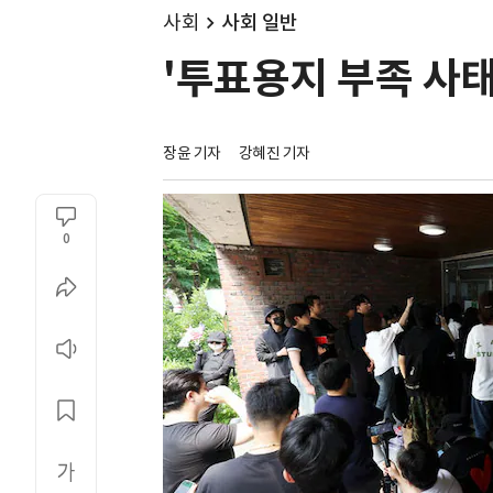
사회
사회 일반
'투표용지 부족 사태
장윤 기자
강혜진 기자
0