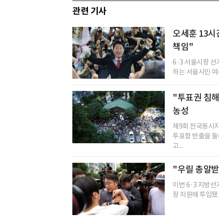
관련 기사
오세훈 13시
책임"
6·3 서울시장 
하는 서울시민 여러
"투표권 침해
농성
제9회 전국동시지
투표함 반출을 둘
고...
"우릴 총알받
이번 6·3 지방
장 지원에 투입됐던