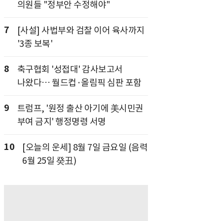
의원들 "정부안 수정해야"
7
[사설] 사법부와 검찰 이어 육사까지
'3종 보복'
8
축구협회 '성접대' 감사보고서
나왔다… 월드컵·올림픽 심판 포함
9
트럼프, '원정 출산 아기에 美시민권
부여 금지' 행정명령 서명
10
[오늘의 운세] 8월 7일 금요일 (음력
6월 25일 癸丑)