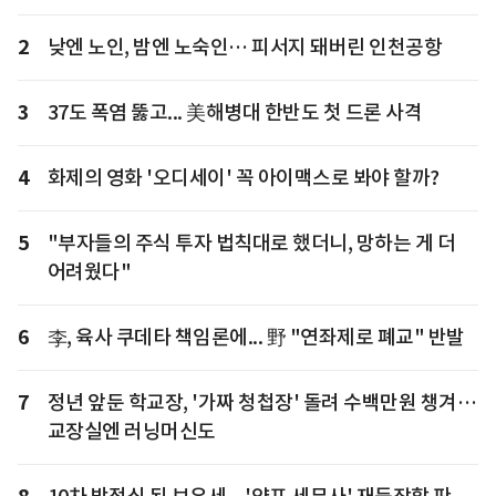
2
낮엔 노인, 밤엔 노숙인… 피서지 돼버린 인천공항
3
37도 폭염 뚫고... 美해병대 한반도 첫 드론 사격
4
화제의 영화 '오디세이' 꼭 아이맥스로 봐야 할까?
5
"부자들의 주식 투자 법칙대로 했더니, 망하는 게 더
어려웠다"
6
李, 육사 쿠데타 책임론에... 野 "연좌제로 폐교" 반발
7
정년 앞둔 학교장, '가짜 청첩장' 돌려 수백만원 챙겨…
교장실엔 러닝머신도