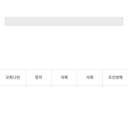
오피니언
정치
국제
사회
조선경제
문화·
조선
스포츠
건강
조선몰
연예
리더스
조선일보 공식 SNS