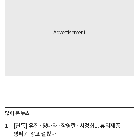
많이 본 뉴스
1
[단독] 유진·장나라·장영란·서정희... 뷰티제품
뻥튀기 광고 걸렸다