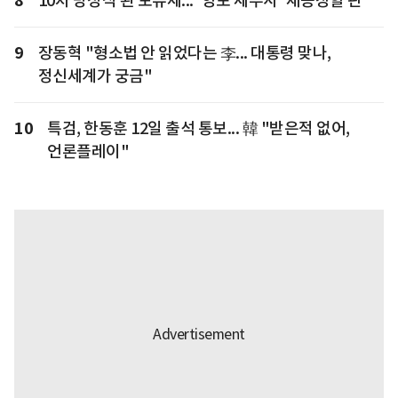
8
10차 방정식 된 보유세... '양포 세무사' 재등장할 판
9
장동혁 "형소법 안 읽었다는 李... 대통령 맞나,
정신세계가 궁금"
10
특검, 한동훈 12일 출석 통보... 韓 "받은적 없어,
언론플레이"