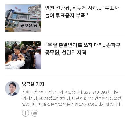
인천 선관위, 뒤늦게 사과... "투표자
늘어 투표용지 부족"
"우릴 총알받이로 쓰지 마"... 송파구
공무원, 선관위 저격
방극렬 기자
사회부 법조팀에서 근무하고 있습니다. 358·370·393회 이달
의 기자상, 2023 법조언론인상, 대한변협 우수언론인상 등을 받
았습니다. '매일 같은 밥을 먹는 사람들'(2022)을 출간했습니다.