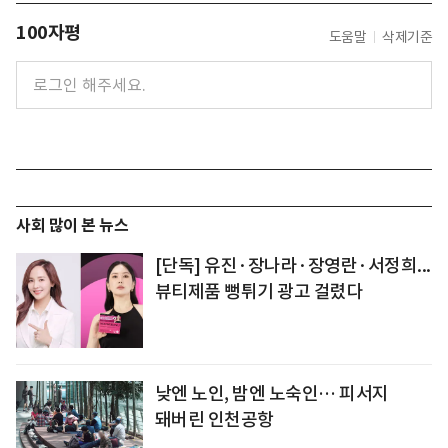
100자평
도움말
삭제기준
사회 많이 본 뉴스
[단독] 유진·장나라·장영란·서정희...
뷰티제품 뻥튀기 광고 걸렸다
낮엔 노인, 밤엔 노숙인… 피서지
돼버린 인천공항