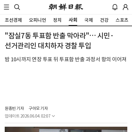
사회
조선경제
오피니언
정치
국제
건강
스포츠
"잠실7동 투표함 반출 막아라"… 시민·
선거관리인 대치하자 경찰 투입
밤 10시까지 연장 투표 뒤 투표함 반출 과정서 항의 이어져
원종빈 기자
구아모 기자
업데이트
2026.06.04. 02:07