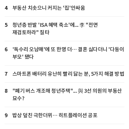
4
부동산 치솟으니 커지는 '집'안싸움
5
청년층 반발 'ISA 혜택 축소'에... 李 "전면
재검토하라" 질타
6
'독수리 오남매'에 또 한명 더… 결혼 싫다더니 '다둥이
부모' 됐다
7
스마트폰 배터리 유난히 빨리 닳는 분, 5가지 해결 방법
8
"폐기 버스 개조해 청년주택"... 與 3선 의원의 부동산
묘수?
9
밥상 덮친 극한더위… 히트플레이션 공포