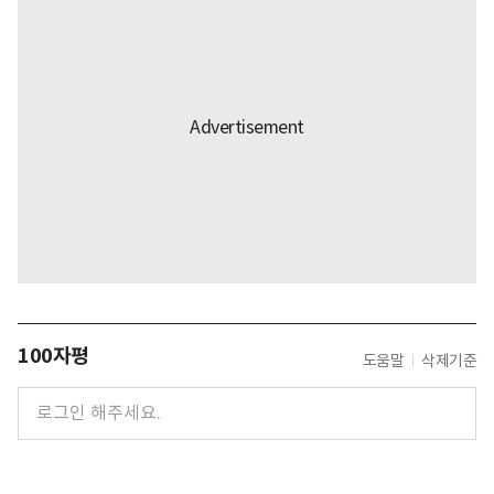
100자평
도움말
삭제기준