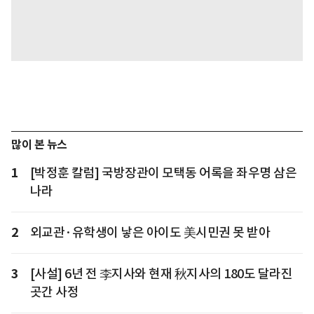
많이 본 뉴스
1
[박정훈 칼럼] 국방장관이 모택동 어록을 좌우명 삼은
나라
2
외교관·유학생이 낳은 아이도 美시민권 못 받아
3
[사설] 6년 전 李지사와 현재 秋지사의 180도 달라진
곳간 사정