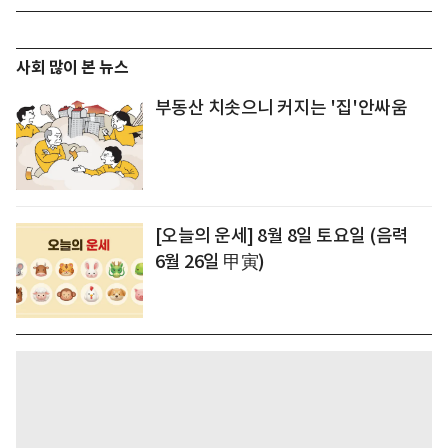
사회 많이 본 뉴스
부동산 치솟으니 커지는 '집'안싸움
[오늘의 운세] 8월 8일 토요일 (음력
6월 26일 甲寅)