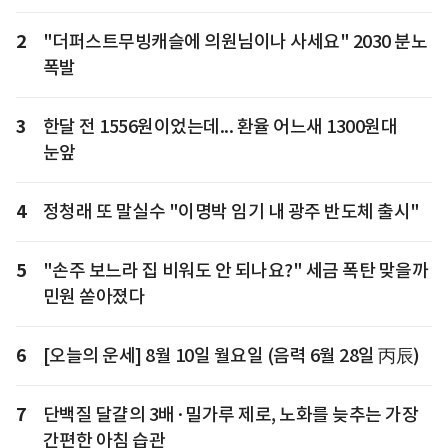
2
"더퍼스트무빙캐슬에 의원님이나 사세요" 2030 분노
폭발
3
한달 전 1556원이었는데... 환율 어느새 1300원대
눈앞
4
정청래 또 말실수 "이명박 임기 내 광주 반도체 출시"
5
"손주 보느라 집 비워도 안 되나요?" 세금 폭탄 맞을까
민원 쏟아졌다
6
[오늘의 운세] 8월 10일 월요일 (음력 6월 28일 丙辰)
7
단백질 달걀의 3배·밀가루 제로, 노화를 늦추는 가장
간편한 아침 습관