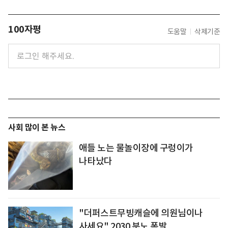
100자평
도움말
삭제기준
사회 많이 본 뉴스
애들 노는 물놀이장에 구렁이가
나타났다
"더퍼스트무빙캐슬에 의원님이나
사세요" 2030 분노 폭발