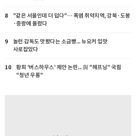
8
"같은 서울인데 더 덥다"… 폭염 취약지역, 강북·도봉
·중랑에 몰렸다
9
놀런 감독도 맛봤다는 소금빵... 뉴요커 입맛
사로잡았다
10
황희 '버스하우스' 제안 논란... 與 "해프닝" 국힘
"청년 우롱"