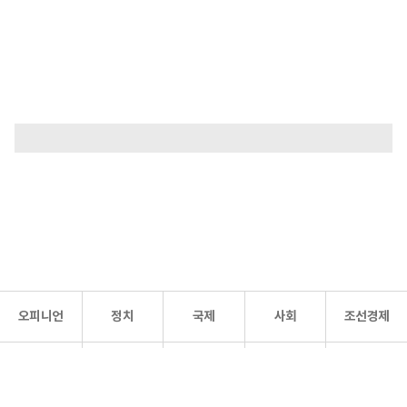
오피니언
정치
국제
사회
조선경제
문화·
조선
스포츠
건강
조선몰
연예
리더스