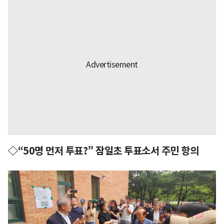
◇“50명 먼저 투표?” 잠일초 투표소서 주민 항의