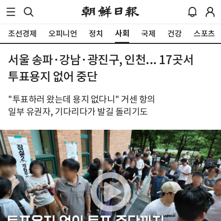
사회
조선경제
오피니언
정치
국제
건강
스포츠
서울 송파·강남·광진구, 인천... 17곳서
투표용지 없어 중단
"투표하러 왔는데 용지 없다니" 거센 항의
일부 유권자, 기다리다가 발길 돌리기도