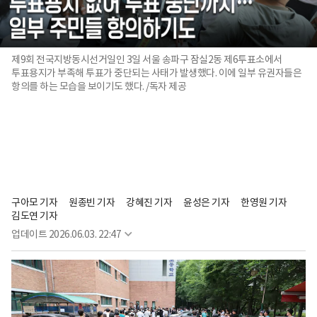
제9회 전국지방동시선거일인 3일 서울 송파구 잠실2동 제6투표소에서
투표용지가 부족해 투표가 중단되는 사태가 발생했다. 이에 일부 유권자들은
항의를 하는 모습을 보이기도 했다. /독자 제공
구아모 기자
원종빈 기자
강혜진 기자
윤성은 기자
한영원 기자
김도연 기자
업데이트
2026.06.03. 22:47