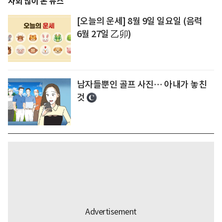
사회 많이 본 뉴스
[오늘의 운세] 8월 9일 일요일 (음력
6월 27일 乙卯)
남자들뿐인 골프 사진… 아내가 놓친
것