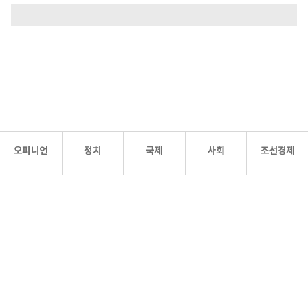
오피니언
정치
국제
사회
조선경제
문화·
조선
스포츠
건강
조선몰
연예
리더스
조선일보 공식 SNS
개인정보처리방침
사이트맵