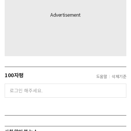
100자평
도움말
삭제기준