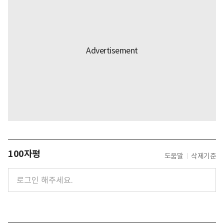
100자평
도움말
삭제기준