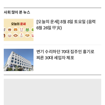
사회 많이 본 뉴스
[오늘의 운세] 8월 8일 토요일 (음력
6월 26일 甲寅)
변기 수리하던 70대 집주인 흉기로
찌른 30대 세입자 체포