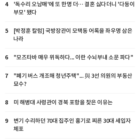
4
'독수리 오남매'에 또 한명 더… 결혼 싫다더니 '다둥이
부모' 됐다
5
[박정훈 칼럼] 국방장관이 모택동 어록을 좌우명 삼은
나라
6
"모즈타바 매우 위독하다... 이란 수뇌부내 소문 파다"
7
"폐기 버스 개조해 청년주택"... 與 3선 의원의 부동산
묘수?
8
미 해병대 사령관이 경북 포항을 찾은 이유는
9
변기 수리하던 70대 집주인 흉기로 찌른 30대 세입자
체포