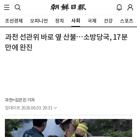
사회
조선경제
오피니언
정치
국제
건강
스포츠
과천 선관위 바로 옆 산불…소방당국, 17분
만에 완진
과천=김은진 기자
업데이트
2026.06.03. 20:31