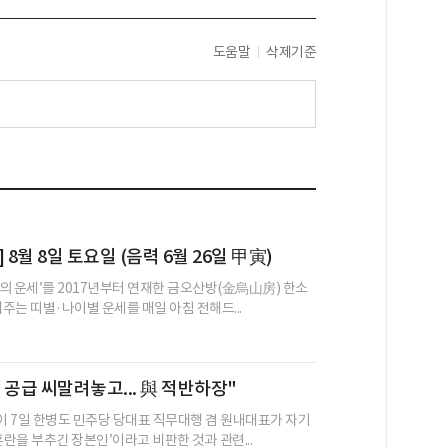
도움말
삭제기준
 8월 8일 토요일 (음력 6월 26일 甲寅)
의 운세’를 2017년부터 연재한 금오산방(金烏山房) 한소
어주는 띠별·나이별 운세를 매일 아침 전해드...
 공급 씨말려놓고... 與 적반하장"
 7일 한병도 민주당 당대표 직무대행 겸 원내대표가 자기
혼란을 부추긴 장본인’이라고 비판한 것과 관련...