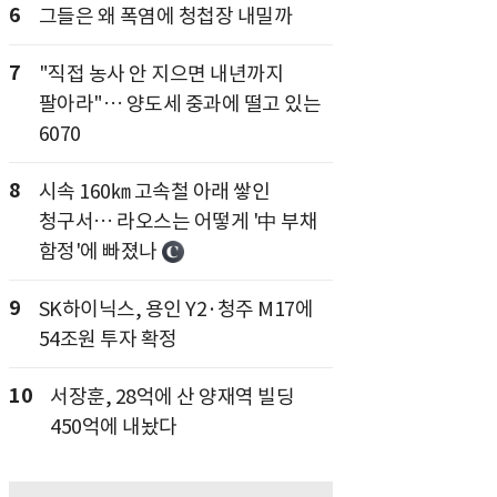
6
그들은 왜 폭염에 청첩장 내밀까
7
"직접 농사 안 지으면 내년까지
팔아라"… 양도세 중과에 떨고 있는
6070
8
시속 160㎞ 고속철 아래 쌓인
청구서… 라오스는 어떻게 '中 부채
함정'에 빠졌나
9
SK하이닉스, 용인 Y2·청주 M17에
54조원 투자 확정
10
서장훈, 28억에 산 양재역 빌딩
450억에 내놨다