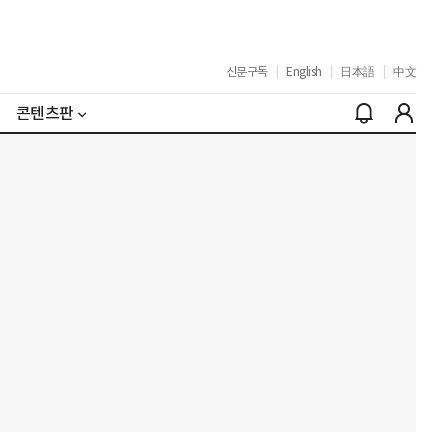
신문구독
|
English
|
日本語
|
中文
콘텐츠판