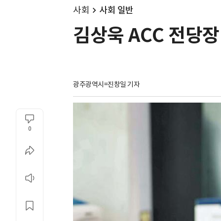
사회
사회 일반
김상욱 ACC 전당장
광주광역시=진창일 기자
0