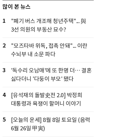
많이 본 뉴스
1
"폐기 버스 개조해 청년주택"... 與
3선 의원의 부동산 묘수?
2
"모즈타바 위독, 접촉 안돼"... 이란
수뇌부 내 소문 파다
3
'독수리 오남매'에 또 한명 더… 결혼
싫다더니 '다둥이 부모' 됐다
4
[유석재의 돌발史전 2.0] 박정희
대통령과 욕쟁이 할머니 이야기
5
[오늘의 운세] 8월 8일 토요일 (음력
6월 26일 甲寅)