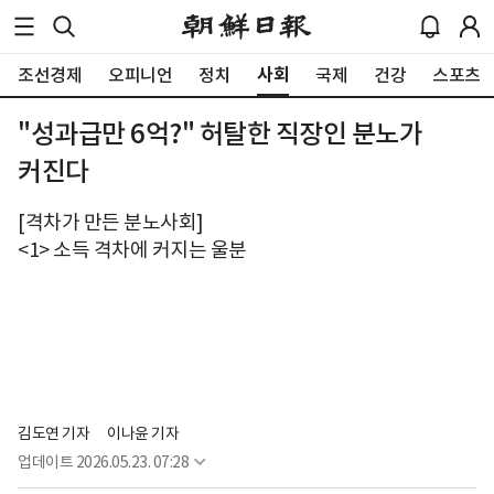
사회
조선경제
오피니언
정치
국제
건강
스포츠
"성과급만 6억?" 허탈한 직장인 분노가
커진다
[격차가 만든 분노사회]
<1> 소득 격차에 커지는 울분
김도연 기자
이나윤 기자
업데이트
2026.05.23. 07:28