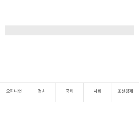
오피니언
정치
국제
사회
조선경제
문화·
조선
스포츠
건강
조선몰
연예
리더스
조선일보 공식 SNS