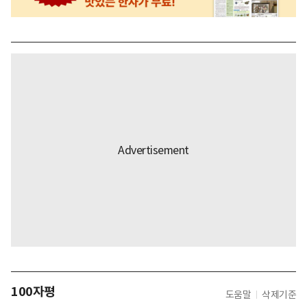
100자평
도움말
삭제기준