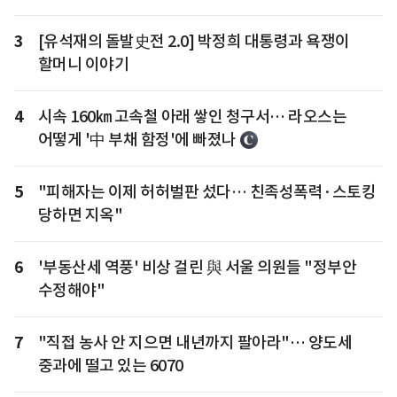
3
[유석재의 돌발史전 2.0] 박정희 대통령과 욕쟁이
할머니 이야기
4
시속 160㎞ 고속철 아래 쌓인 청구서… 라오스는
어떻게 '中 부채 함정'에 빠졌나
5
"피해자는 이제 허허벌판 섰다… 친족성폭력·스토킹
당하면 지옥"
6
'부동산세 역풍' 비상 걸린 與 서울 의원들 "정부안
수정해야"
7
"직접 농사 안 지으면 내년까지 팔아라"… 양도세
중과에 떨고 있는 6070