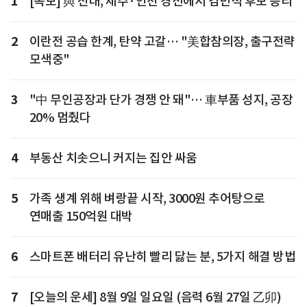
1
[속보] 與 전대, 제주·인천 경선에서 김민석 후보 승리
2
이란전 공습 한계, 탄약 고갈… "美합참의장, 출구전략
모색중"
3
"中 무인공장과 단가 경쟁 안 돼"… 車부품 성지, 공장
20% 멈췄다
4
부동산 치솟으니 커지는 집안 싸움
5
가족 생계 위해 벼랑끝 시작, 3000원 추어탕으로
연매출 150억원 대박
6
스마트폰 배터리 유난히 빨리 닳는 분, 5가지 해결 방법
7
[오늘의 운세] 8월 9일 일요일 (음력 6월 27일 乙卯)