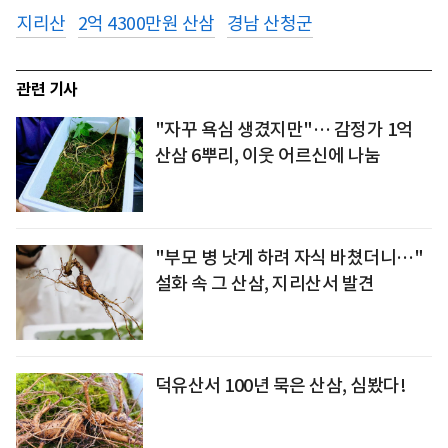
지리산
2억 4300만원 산삼
경남 산청군
관련 기사
"자꾸 욕심 생겼지만"… 감정가 1억
산삼 6뿌리, 이웃 어르신에 나눔
"부모 병 낫게 하려 자식 바쳤더니…"
설화 속 그 산삼, 지리산서 발견
덕유산서 100년 묵은 산삼, 심봤다!