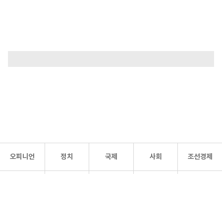
오피니언
정치
국제
사회
조선경제
문화·
조선
스포츠
건강
조선몰
연예
리더스
조선일보 공식 SNS