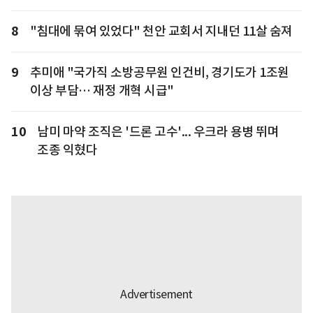
8
"침대에 묶여 있었다" 천안 교회서 지내던 11살 숨져
9
추미애 "국가직 소방공무원 인건비, 경기도가 1조원
이상 부담… 재정 개혁 시급"
10
남미 마약 조직은 '드론 고수'... 우크라 용병 뛰며
조종 익혔다