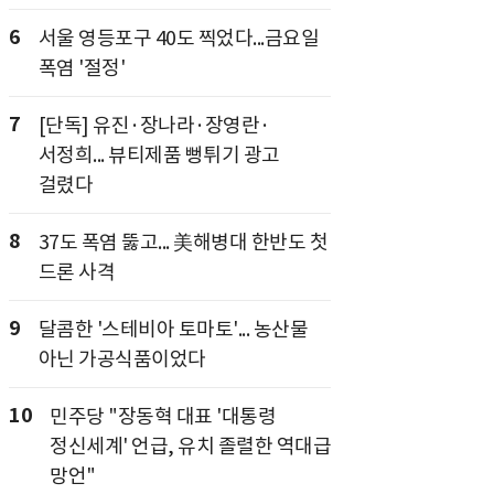
6
서울 영등포구 40도 찍었다...금요일
폭염 '절정'
7
[단독] 유진·장나라·장영란·
서정희... 뷰티제품 뻥튀기 광고
걸렸다
8
37도 폭염 뚫고... 美해병대 한반도 첫
드론 사격
9
달콤한 '스테비아 토마토'... 농산물
아닌 가공식품이었다
10
민주당 "장동혁 대표 '대통령
정신세계' 언급, 유치 졸렬한 역대급
망언"