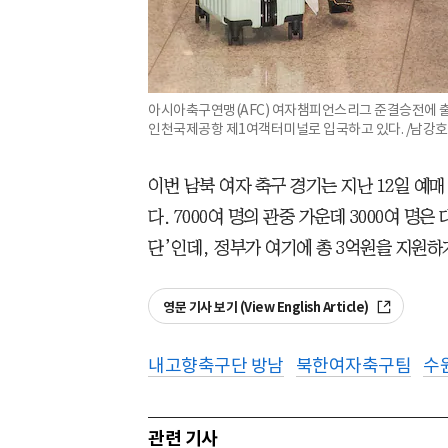
아시아축구연맹(AFC) 여자챔피언스리그 준결승전에 출
인천국제공항 제1여객터미널로 입국하고 있다. /남강호
이번 남북 여자 축구 경기는 지난 12일 예매 
다. 7000여 명의 관중 가운데 3000여 명
단’인데, 정부가 여기에 총 3억원을 지원하
영문 기사 보기 (View English Article)
내고향축구단 방남
북한여자축구팀
수
관련 기사