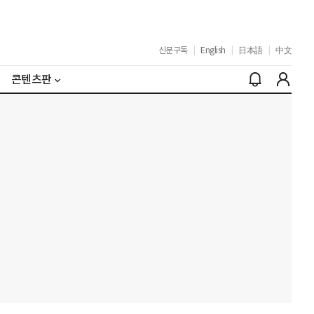
신문구독
|
English
|
日本語
|
中文
콘텐츠판