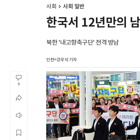
사회
사회 일반
한국서 12년만의 남
북한 '내고향축구단' 전격 방남
인천=강우석 기자
0