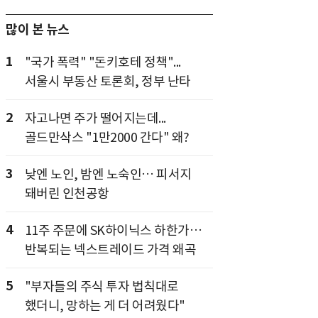
많이 본 뉴스
1
"국가 폭력" "돈키호테 정책"...
서울시 부동산 토론회, 정부 난타
2
자고나면 주가 떨어지는데...
골드만삭스 "1만2000 간다" 왜?
3
낮엔 노인, 밤엔 노숙인… 피서지
돼버린 인천공항
4
11주 주문에 SK하이닉스 하한가…
반복되는 넥스트레이드 가격 왜곡
5
"부자들의 주식 투자 법칙대로
했더니, 망하는 게 더 어려웠다"