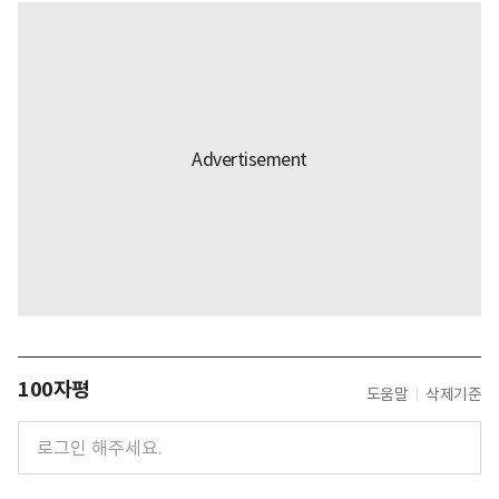
100자평
도움말
삭제기준