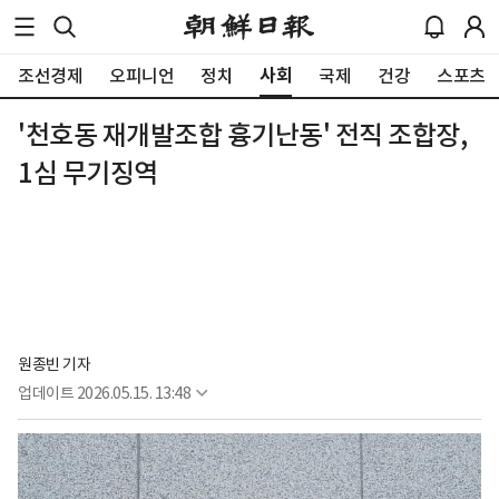
사회
조선경제
오피니언
정치
국제
건강
스포츠
'천호동 재개발조합 흉기난동' 전직 조합장,
1심 무기징역
원종빈 기자
업데이트
2026.05.15. 13:48