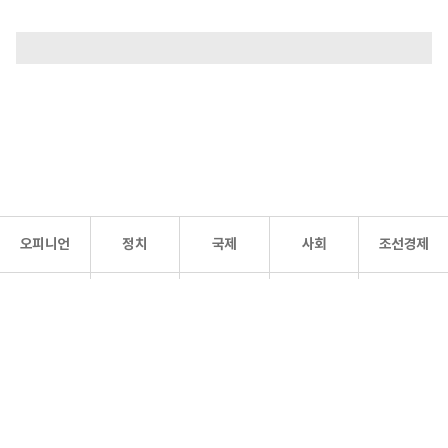
오피니언
정치
국제
사회
조선경제
문화·
조선
스포츠
건강
조선몰
연예
리더스
조선일보 공식 SNS