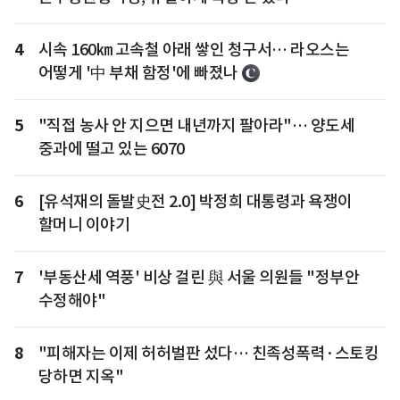
4
시속 160㎞ 고속철 아래 쌓인 청구서… 라오스는
어떻게 '中 부채 함정'에 빠졌나
5
"직접 농사 안 지으면 내년까지 팔아라"… 양도세
중과에 떨고 있는 6070
6
[유석재의 돌발史전 2.0] 박정희 대통령과 욕쟁이
할머니 이야기
7
'부동산세 역풍' 비상 걸린 與 서울 의원들 "정부안
수정해야"
8
"피해자는 이제 허허벌판 섰다… 친족성폭력·스토킹
당하면 지옥"