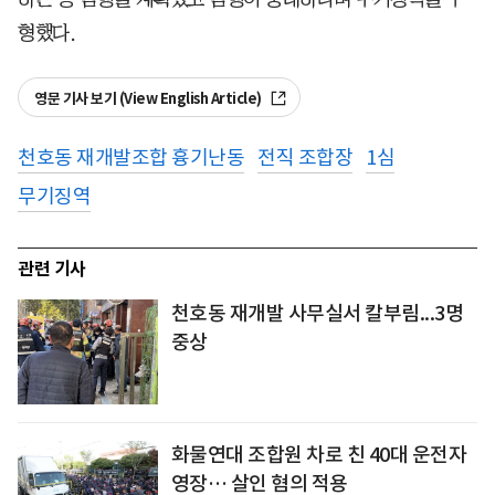
형했다.
영문 기사 보기 (View English Article)
천호동 재개발조합 흉기난동
전직 조합장
1심
무기징역
관련 기사
천호동 재개발 사무실서 칼부림...3명
중상
화물연대 조합원 차로 친 40대 운전자
영장… 살인 혐의 적용